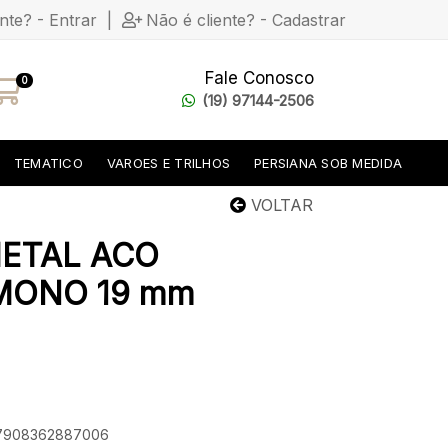
ente? - Entrar
|
Não é cliente? - Cadastrar
Fale Conosco
0
(19) 97144-2506
TEMATICO
VAROES E TRILHOS
PERSIANA SOB MEDIDA
VOLTAR
METAL ACO
MONO 19 mm
: 7908362887006