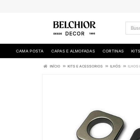
CAMA POSTA
CAPAS E ALMOFADAS
CORTINAS
KIT
INÍCIO
KITS E ACESSORIOS
ILHÓS
ILHOS