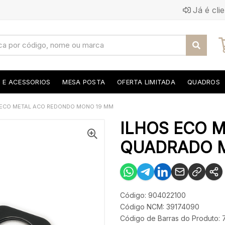
Já é cli
S E ACESSORIOS
MESA POSTA
OFERTA LIMITADA
QUADROS
 ECO METAL ACO REDONDO MONO 19 MM
ILHOS ECO 
QUADRADO 
Código: 904022100
Código NCM: 39174090
Código de Barras do Produto