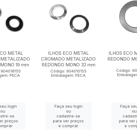
ECO METAL
ILHOS ECO METAL
ILHOS ECO 
METALIZADO
CROMADO METALIZADO
REDONDO M
MONO 19 mm
REDONDO MONO 32 mm
Código: 9
 904018155
Código: 904010155
Embalage
gem: PECA
Embalagem: PECA
seu login
Faça seu login
Faça seu
ou
ou
ou
stre-se
cadastre-se
cadast
er preços
para ver preços
para ver
omprar
e comprar
e com