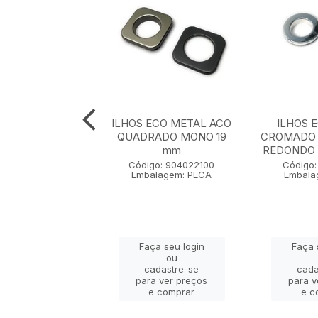
ECO METAL ACO
ILHOS ECO METAL ACO
ILHOS 
ADO MONO 32
QUADRADO MONO 19
CROMADO 
mm
mm
REDONDO 
go: 904009100
Código: 904022100
Código:
lagem: PECA
Embalagem: PECA
Embala
ça seu login
Faça seu login
Faça 
ou
ou
adastre-se
cadastre-se
cada
a ver preços
para ver preços
para v
e comprar
e comprar
e c