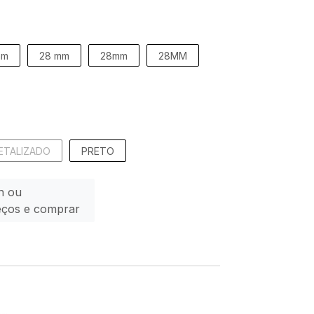
mm
28 mm
28mm
28MM
ETALIZADO
PRETO
n ou
eços e comprar