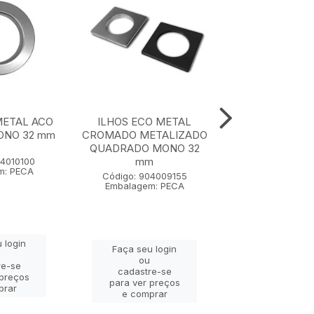
METAL ACO
ILHOS ECO METAL
ILHOS ECO ME
ONO 32 mm
CROMADO METALIZADO
QUADRADO M
QUADRADO MONO 32
mm
mm
04010100
Código: 9040
m: PECA
Embalagem: 
Código: 904009155
Embalagem: PECA
 login
Faça seu lo
Faça seu login
ou
ou
re-se
cadastre-
cadastre-se
 preços
para ver pr
para ver preços
prar
e compra
e comprar