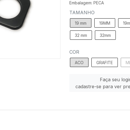
Embalagem: PECA
TAMANHO
19 mm
19MM
19
32 mm
32mm
COR
ACO
GRAFITE
M
Faça seu logi
cadastre-se para ver pr