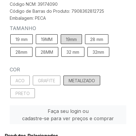
Código NCM: 39174090
Código de Barras do Produto: 7908362812725
Embalagem: PECA
TAMANHO
19 mm
19MM
19mm
28 mm
28mm
28MM
32 mm
32mm
COR
ACO
GRAFITE
METALIZADO
PRETO
Faça seu login ou
cadastre-se para ver preços e comprar