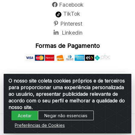
Facebook
TikTok
Pinterest
Linkedin
Formas de Pagamento
O nosso site coleta cookies próprios e de terceiros
Belchior Cortinas e Acessórios LTDA - R: Rua
para proporcionar uma experiência personalizada
Vereador Sérgio Leopoldino Alves, 876 - Santa
ao usuário, apresentar publicidade relevante de
Bárbara d'Oeste/SP - CEP 13.456-166 - CNPJ
acordo com o seu perfil e melhorar a qualidade do
06.314.073/0001-34
nosso site.
Aceitar
Negar não essenciais
Preferências de Cookies