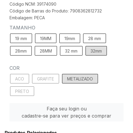
Código NCM: 39174090
Código de Barras do Produto: 7908362812732
Embalagem: PECA
TAMANHO
19 mm
19MM
19mm
28 mm
28mm
28MM
32 mm
32mm
COR
ACO
GRAFITE
METALIZADO
PRETO
Faça seu login ou
cadastre-se para ver preços e comprar