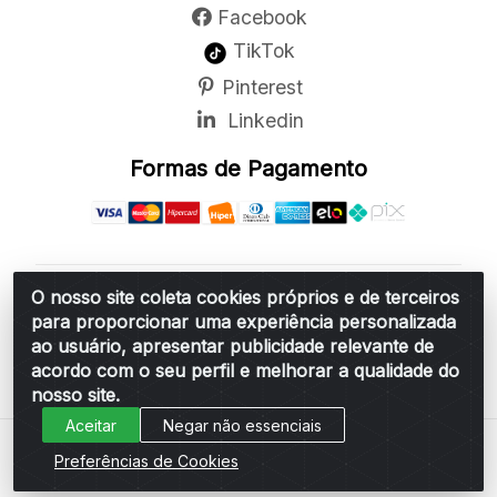
Facebook
TikTok
Pinterest
Linkedin
Formas de Pagamento
O nosso site coleta cookies próprios e de terceiros
Belchior Cortinas e Acessórios LTDA - R: Rua
para proporcionar uma experiência personalizada
Vereador Sérgio Leopoldino Alves, 876 - Santa
ao usuário, apresentar publicidade relevante de
Bárbara d'Oeste/SP - CEP 13.456-166 - CNPJ
acordo com o seu perfil e melhorar a qualidade do
06.314.073/0001-34
nosso site.
Aceitar
Negar não essenciais
Preferências de Cookies