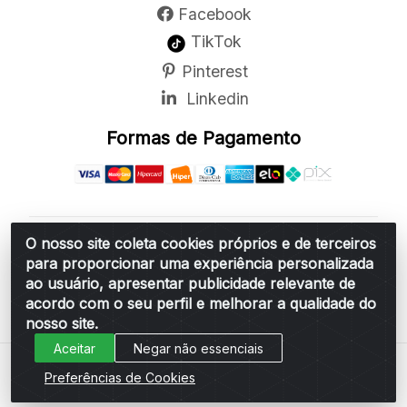
Facebook
TikTok
Pinterest
Linkedin
Formas de Pagamento
O nosso site coleta cookies próprios e de terceiros
Belchior Cortinas e Acessórios LTDA - R: Rua
para proporcionar uma experiência personalizada
Vereador Sérgio Leopoldino Alves, 876 - Santa
ao usuário, apresentar publicidade relevante de
Bárbara d'Oeste/SP - CEP 13.456-166 - CNPJ
acordo com o seu perfil e melhorar a qualidade do
06.314.073/0001-34
nosso site.
Aceitar
Negar não essenciais
Preferências de Cookies