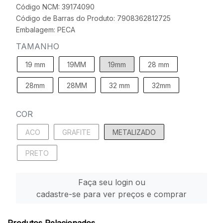
Código NCM: 39174090
Código de Barras do Produto: 7908362812725
Embalagem: PECA
TAMANHO
19 mm
19MM
19mm
28 mm
28mm
28MM
32 mm
32mm
COR
ACO
GRAFITE
METALIZADO
PRETO
Faça seu login ou
cadastre-se para ver preços e comprar