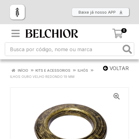
Baixe já nosso APP
0
VOLTAR
INÍCIO
KITS E ACESSORIOS
ILHÓS
ILHOS OURO VELHO REDONDO 19 MM