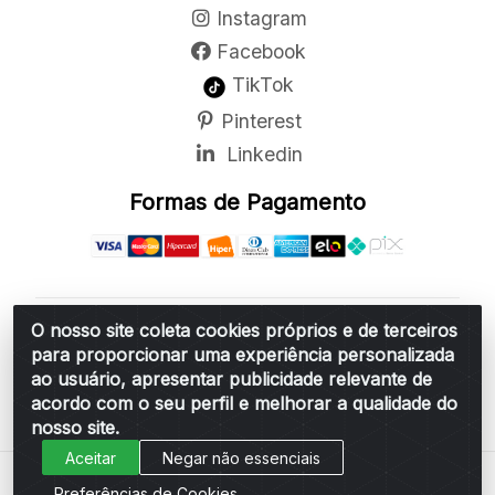
Instagram
Facebook
TikTok
Pinterest
Linkedin
Formas de Pagamento
O nosso site coleta cookies próprios e de terceiros
Belchior Cortinas e Acessórios LTDA - R: Rua
para proporcionar uma experiência personalizada
Vereador Sérgio Leopoldino Alves, 876 - Santa
ao usuário, apresentar publicidade relevante de
Bárbara d'Oeste/SP - CEP 13.456-166 - CNPJ
acordo com o seu perfil e melhorar a qualidade do
06.314.073/0001-34
nosso site.
Aceitar
Negar não essenciais
Preferências de Cookies