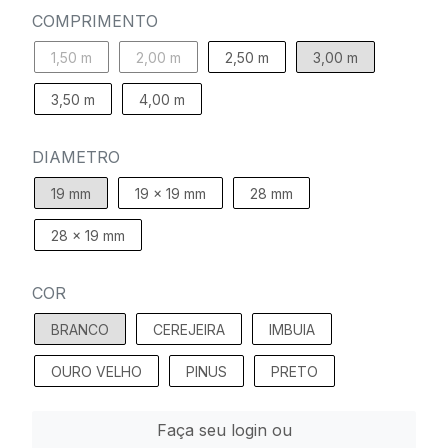
COMPRIMENTO
1,50 m
2,00 m
2,50 m
3,00 m
3,50 m
4,00 m
DIAMETRO
19 mm
19 x 19 mm
28 mm
28 x 19 mm
COR
BRANCO
CEREJEIRA
IMBUIA
OURO VELHO
PINUS
PRETO
Faça seu login ou