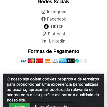
Redes Sociais
Instagram
Facebook
TikTok
Pinterest
Linkedin
Formas de Pagamento
O nosso site coleta cookies próprios e de terceiros
Belchior Cortinas e Acessórios LTDA - R: Rua
para proporcionar uma experiência personalizada
Vereador Sérgio Leopoldino Alves, 876 - Santa
ao usuário, apresentar publicidade relevante de
Bárbara d'Oeste/SP - CEP 13.456-166 - CNPJ
acordo com o seu perfil e melhorar a qualidade do
06.314.073/0001-34
nosso site.
Aceitar
Negar não essenciais