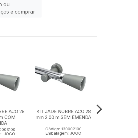
n ou
eços e comprar
BRE ACO 28
KIT JADE NOBRE ACO 28
KIT JADE NOBR
 m COM
mm 2,00 m SEM EMENDA
mm 1,50 m SE
NDA
Código: 130002100
Código: 1300
30003100
Embalagem: JOGO
Embalagem:
m: JOGO