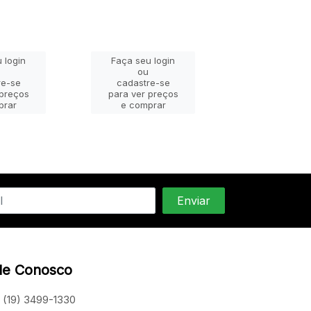
 login
Faça seu login
Faça seu lo
ou
ou
re-se
cadastre-se
cadastre-
 preços
para ver preços
para ver pr
prar
e comprar
e compra
le Conosco
(19) 3499-1330