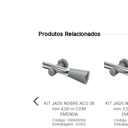
Produtos Relacionados
E NOBRE ACO 28
KIT JADE NOBRE ACO 28
KIT JADE 
 m SEM EMENDA
mm 4,00 m COM
mm 3,
EMENDA
EM
go: 130001100
Código: 130006100
Código:
lagem: JOGO
Embalagem: JOGO
Embala