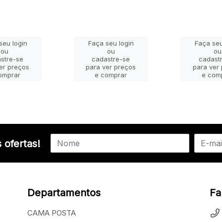
seu login
Faça seu login
Faça seu
ou
ou
ou
stre-se
cadastre-se
cadast
er preços
para ver preços
para ver
omprar
e comprar
e com
 ofertas!
Departamentos
Fa
CAMA POSTA