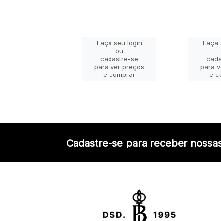
ça seu login
Faça seu login
Faça 
ou
ou
adastre-se
cadastre-se
cada
a ver preços
para ver preços
para v
e comprar
e comprar
e c
Cadastre-se para receber nossas