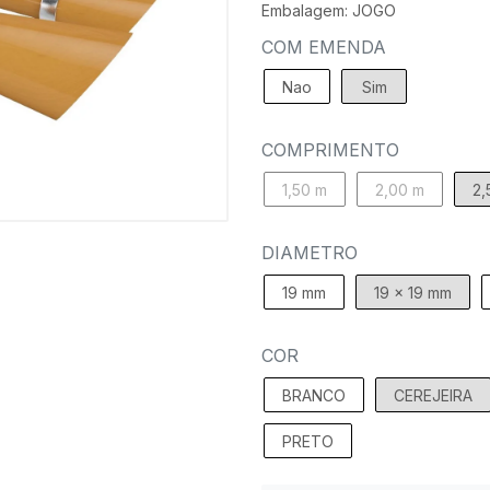
Embalagem: JOGO
COM EMENDA
Nao
Sim
COMPRIMENTO
1,50 m
2,00 m
2,
DIAMETRO
19 mm
19 x 19 mm
COR
BRANCO
CEREJEIRA
PRETO