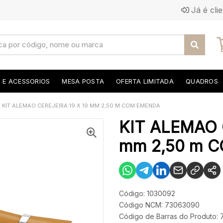
Já é cli
S E ACESSORIOS
MESA POSTA
OFERTA LIMITADA
QUADROS
KIT ALEMAO CEREJEIRA 19 X 19 MM 2,50 M COM EMENDA
KIT ALEMAO 
mm 2,50 m 
Código: 1030092
Código NCM: 73063090
Código de Barras do Produto