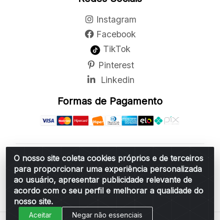
Instagram
Facebook
TikTok
Pinterest
Linkedin
Formas de Pagamento
O nosso site coleta cookies próprios e de terceiros
Belchior Cortinas e Acessórios LTDA - R: Rua
para proporcionar uma experiência personalizada
Vereador Sérgio Leopoldino Alves, 876 - Santa
ao usuário, apresentar publicidade relevante de
Bárbara d'Oeste/SP - CEP 13.456-166 - CNPJ
acordo com o seu perfil e melhorar a qualidade do
06.314.073/0001-34
nosso site.
Aceitar
Negar não essenciais