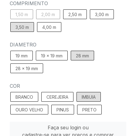
COMPRIMENTO
1,50 m
2,00 m
2,50 m
3,00 m
3,50 m
4,00 m
DIAMETRO
19 mm
19 x 19 mm
28 mm
28 x 19 mm
COR
BRANCO
CEREJEIRA
IMBUIA
OURO VELHO
PINUS
PRETO
Faça seu login ou
cadastre-se para ver preços e comprar