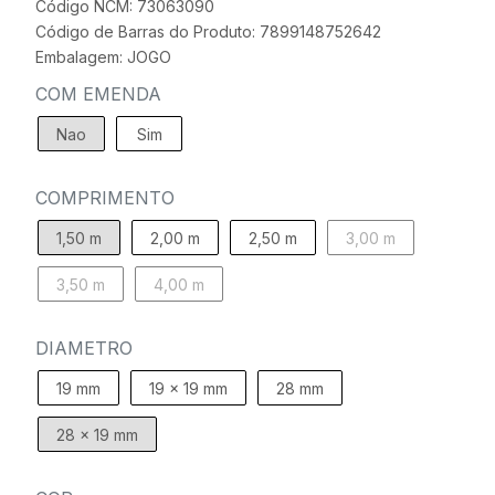
Código NCM: 73063090
Código de Barras do Produto: 7899148752642
Embalagem: JOGO
COM EMENDA
Nao
Sim
COMPRIMENTO
1,50 m
2,00 m
2,50 m
3,00 m
3,50 m
4,00 m
DIAMETRO
19 mm
19 x 19 mm
28 mm
28 x 19 mm