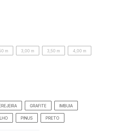
50 m
3,00 m
3,50 m
4,00 m
EREJEIRA
GRAFITE
IMBUIA
LHO
PINUS
PRETO