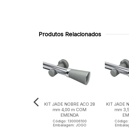
Produtos Relacionados
E NOBRE ACO 28
KIT JADE NOBRE ACO 28
KIT JADE 
 m SEM EMENDA
mm 4,00 m COM
mm 3,
EMENDA
EM
go: 130001100
Código: 130006100
Código:
lagem: JOGO
Embalagem: JOGO
Embala