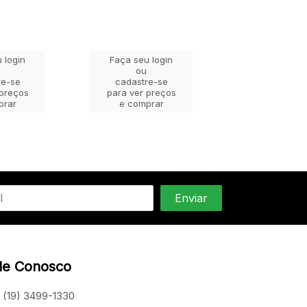
 login
Faça seu login
Faça seu lo
ou
ou
re-se
cadastre-se
cadastre-
 preços
para ver preços
para ver pr
prar
e comprar
e compra
le Conosco
(19) 3499-1330