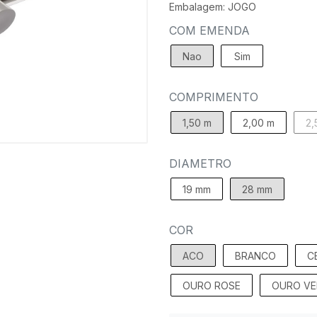
Embalagem: JOGO
COM EMENDA
Nao
Sim
COMPRIMENTO
1,50 m
2,00 m
2,
DIAMETRO
19 mm
28 mm
COR
ACO
BRANCO
C
OURO ROSE
OURO VE