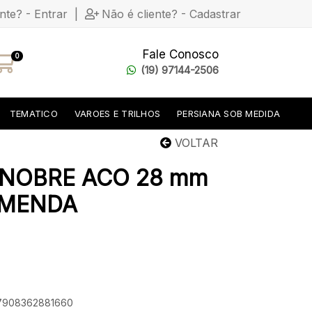
ente? - Entrar
|
Não é cliente? - Cadastrar
Fale Conosco
0
(19) 97144-2506
TEMATICO
VAROES E TRILHOS
PERSIANA SOB MEDIDA
VOLTAR
 NOBRE ACO 28 mm
EMENDA
: 7908362881660