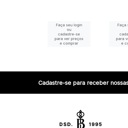
ça seu login
Faça seu login
Faça 
ou
ou
adastre-se
cadastre-se
cada
a ver preços
para ver preços
para v
e comprar
e comprar
e c
Cadastre-se para receber nossas