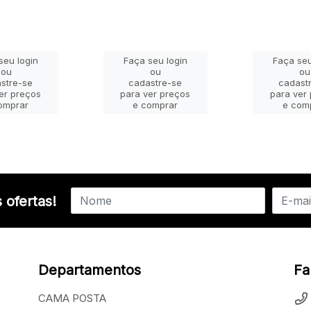
seu login
Faça seu login
Faça seu
ou
ou
ou
stre-se
cadastre-se
cadast
er preços
para ver preços
para ver
omprar
e comprar
e com
 ofertas!
Departamentos
Fa
CAMA POSTA