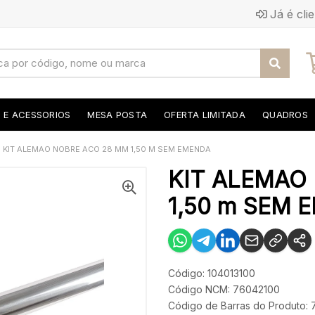
Já é cli
S E ACESSORIOS
MESA POSTA
OFERTA LIMITADA
QUADROS
KIT ALEMAO NOBRE ACO 28 MM 1,50 M SEM EMENDA
KIT ALEMAO
1,50 m SEM 
Código: 104013100
Código NCM: 76042100
Código de Barras do Produto