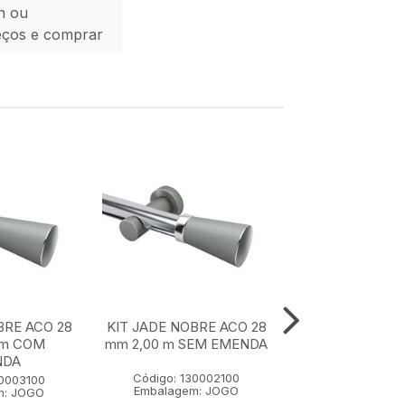
n ou
eços e comprar
BRE ACO 28
KIT JADE NOBRE ACO 28
KIT JADE NOBR
 m COM
mm 2,00 m SEM EMENDA
mm 1,50 m SE
NDA
Código: 130002100
Código: 1300
30003100
Embalagem: JOGO
Embalagem:
m: JOGO