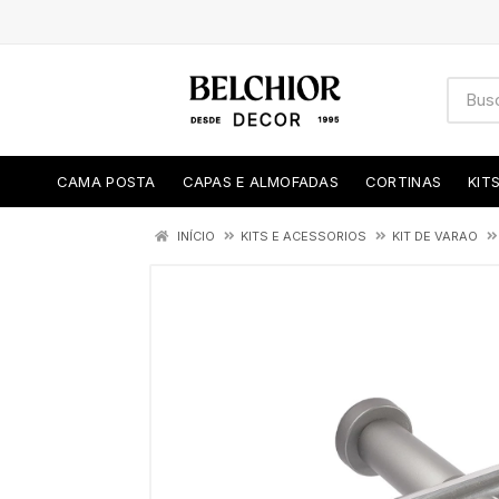
CAMA POSTA
CAPAS E ALMOFADAS
CORTINAS
KIT
INÍCIO
KITS E ACESSORIOS
KIT DE VARAO