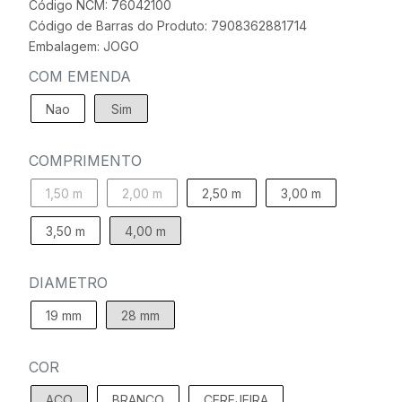
Código NCM: 76042100
Código de Barras do Produto: 7908362881714
Embalagem: JOGO
COM EMENDA
Nao
Sim
COMPRIMENTO
1,50 m
2,00 m
2,50 m
3,00 m
3,50 m
4,00 m
DIAMETRO
19 mm
28 mm
COR
ACO
BRANCO
CEREJEIRA