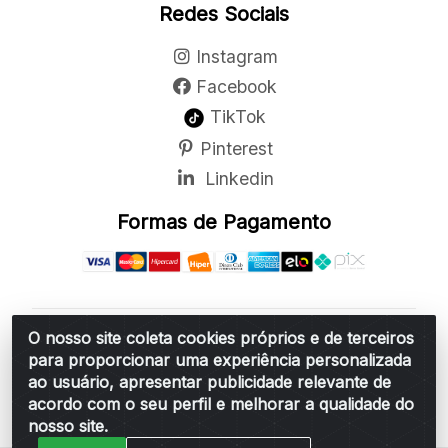
Redes Sociais
Instagram
Facebook
TikTok
Pinterest
Linkedin
Formas de Pagamento
O nosso site coleta cookies próprios e de terceiros
Belchior Cortinas e Acessórios LTDA - R: Rua
para proporcionar uma experiência personalizada
Vereador Sérgio Leopoldino Alves, 876 - Santa
ao usuário, apresentar publicidade relevante de
Bárbara d'Oeste/SP - CEP 13.456-166 - CNPJ
acordo com o seu perfil e melhorar a qualidade do
06.314.073/0001-34
nosso site.