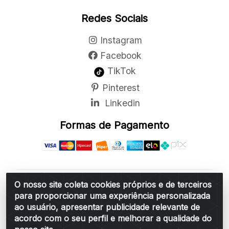
Redes Sociais
Instagram
Facebook
TikTok
Pinterest
Linkedin
Formas de Pagamento
O nosso site coleta cookies próprios e de terceiros
Belchior Cortinas e Acessórios LTDA - R: Rua
para proporcionar uma experiência personalizada
Vereador Sérgio Leopoldino Alves, 876 - Santa
ao usuário, apresentar publicidade relevante de
Bárbara d'Oeste/SP - CEP 13.456-166 - CNPJ
acordo com o seu perfil e melhorar a qualidade do
06.314.073/0001-34