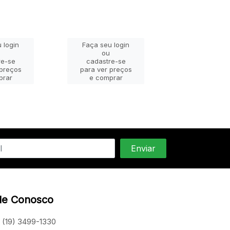
 login
Faça seu login
Faça seu lo
ou
ou
re-se
cadastre-se
cadastre-
 preços
para ver preços
para ver pr
prar
e comprar
e compra
le Conosco
(19) 3499-1330