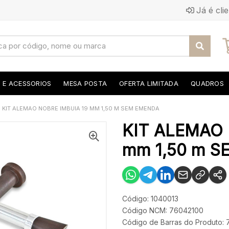
Já é cli
S E ACESSORIOS
MESA POSTA
OFERTA LIMITADA
QUADROS
KIT ALEMAO NOBRE IMBUIA 19 MM 1,50 M SEM EMENDA
KIT ALEMAO 
mm 1,50 m 
Código: 1040013
Código NCM: 76042100
Código de Barras do Produto: