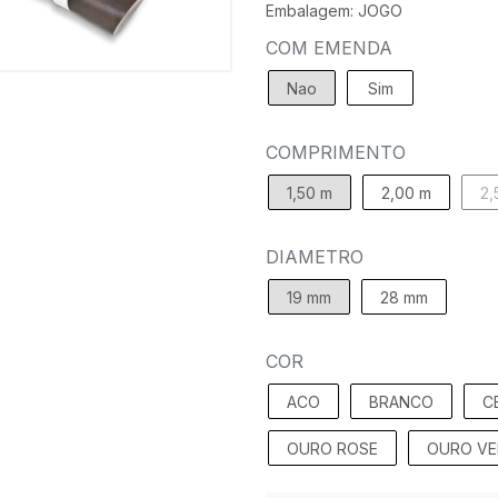
Embalagem: JOGO
COM EMENDA
Nao
Sim
COMPRIMENTO
1,50 m
2,00 m
2,
DIAMETRO
19 mm
28 mm
COR
ACO
BRANCO
C
OURO ROSE
OURO VE