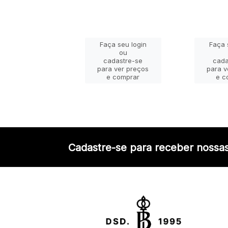
ça seu login
Faça seu login
Faça 
ou
ou
adastre-se
cadastre-se
cada
a ver preços
para ver preços
para v
e comprar
e comprar
e c
Cadastre-se para receber nossas