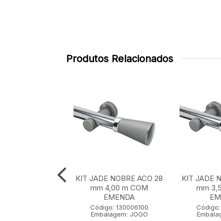
Produtos Relacionados
E NOBRE ACO 28
KIT JADE NOBRE ACO 28
KIT JADE 
 m SEM EMENDA
mm 4,00 m COM
mm 3,
EMENDA
EM
go: 130001100
Código: 130006100
Código:
lagem: JOGO
Embalagem: JOGO
Embala