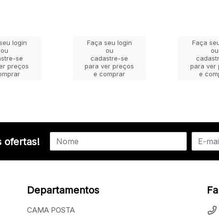
seu login
Faça seu login
Faça seu
ou
ou
ou
stre-se
cadastre-se
cadast
er preços
para ver preços
para ver
omprar
e comprar
e com
 ofertas!
Departamentos
Fa
CAMA POSTA