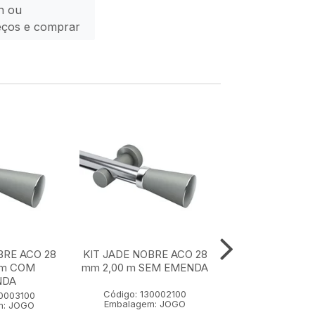
n ou
eços e comprar
BRE ACO 28
KIT JADE NOBRE ACO 28
KIT JADE NOBR
 m COM
mm 2,00 m SEM EMENDA
mm 1,50 m SE
NDA
Código: 130002100
Código: 1300
30003100
Embalagem: JOGO
Embalagem:
m: JOGO