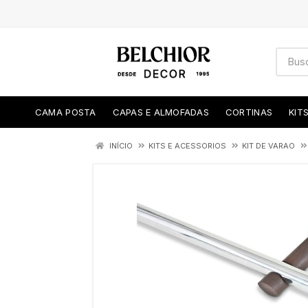
CAMA POSTA
CAPAS E ALMOFADAS
CORTINAS
KIT
INÍCIO
KITS E ACESSORIOS
KIT DE VARAO