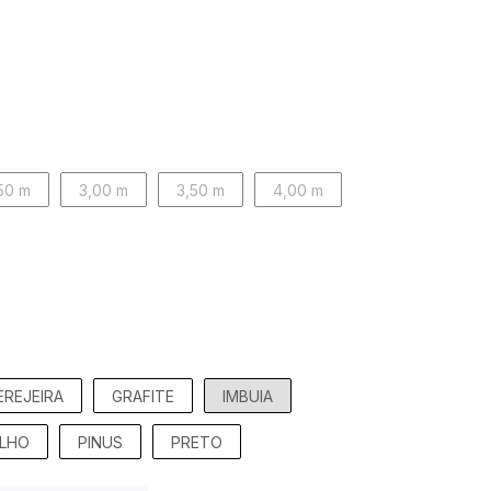
50 m
3,00 m
3,50 m
4,00 m
EREJEIRA
GRAFITE
IMBUIA
LHO
PINUS
PRETO