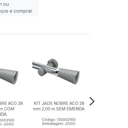
n ou
eços e comprar
BRE ACO 28
KIT JADE NOBRE ACO 28
KIT JADE NOBR
 m COM
mm 2,00 m SEM EMENDA
mm 1,50 m SE
NDA
Código: 130002100
Código: 1300
30003100
Embalagem: JOGO
Embalagem:
m: JOGO