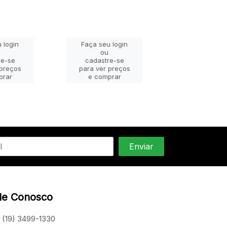
 login
Faça seu login
Faça seu lo
ou
ou
re-se
cadastre-se
cadastre-
 preços
para ver preços
para ver pr
prar
e comprar
e compra
le Conosco
(19) 3499-1330