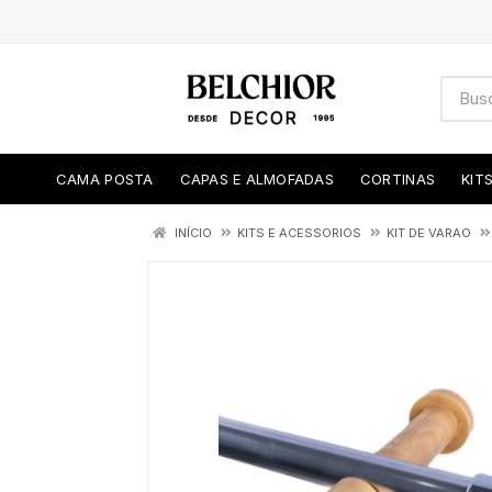
CAMA POSTA
CAPAS E ALMOFADAS
CORTINAS
KIT
INÍCIO
KITS E ACESSORIOS
KIT DE VARAO