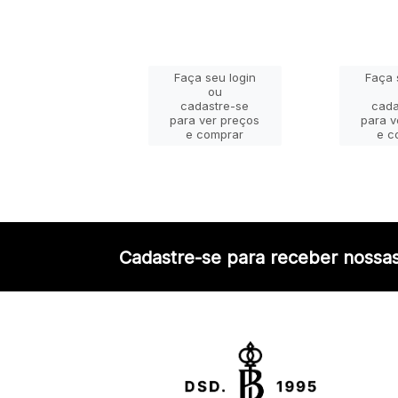
ça seu login
Faça seu login
Faça 
ou
ou
adastre-se
cadastre-se
cada
a ver preços
para ver preços
para v
e comprar
e comprar
e c
Cadastre-se para receber nossas