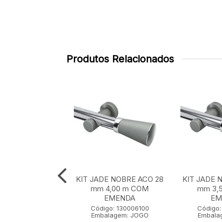
Produtos Relacionados
E NOBRE ACO 28
KIT JADE NOBRE ACO 28
KIT JADE 
 m SEM EMENDA
mm 4,00 m COM
mm 3,
EMENDA
EM
go: 130001100
Código: 130006100
Código:
lagem: JOGO
Embalagem: JOGO
Embala