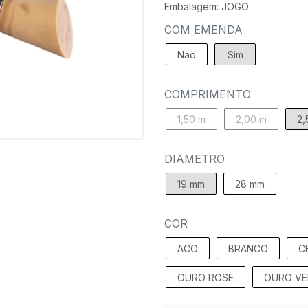
Embalagem: JOGO
COM EMENDA
Nao
Sim
COMPRIMENTO
1,50 m
2,00 m
2,
DIAMETRO
19 mm
28 mm
COR
ACO
BRANCO
C
OURO ROSE
OURO VE