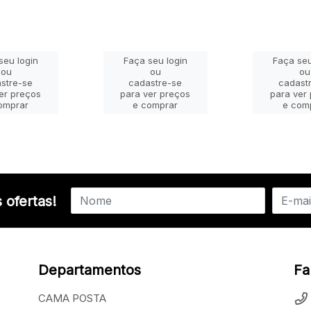
seu login
Faça seu login
Faça seu
ou
ou
ou
stre-se
cadastre-se
cadast
er preços
para ver preços
para ver
omprar
e comprar
e com
 ofertas!
Departamentos
Fa
CAMA POSTA