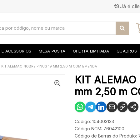
Já é cli
S E ACESSORIOS
MESA POSTA
OFERTA LIMITADA
QUADROS
KIT ALEMAO NOBRE PINUS 19 MM 2,50 M COM EMENDA
KIT ALEMAO 
mm 2,50 m 
Código: 104003133
Código NCM: 76042100
Código de Barras do Produto: