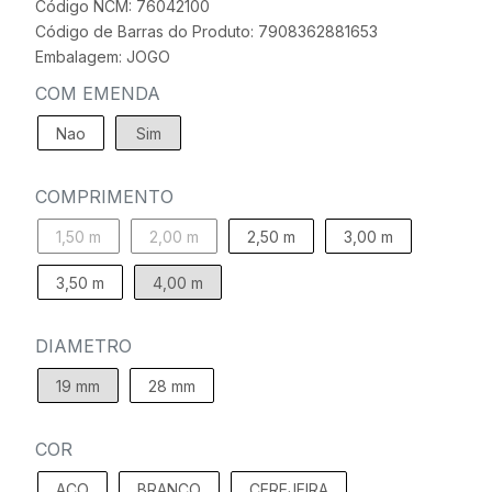
Código NCM: 76042100
Código de Barras do Produto: 7908362881653
Embalagem: JOGO
COM EMENDA
Nao
Sim
COMPRIMENTO
1,50 m
2,00 m
2,50 m
3,00 m
3,50 m
4,00 m
DIAMETRO
19 mm
28 mm
COR
ACO
BRANCO
CEREJEIRA