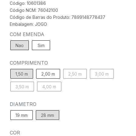
Código: 10601386
Código NCM: 76042100
Código de Barras do Produto: 7899148778437
Embalagem: JOGO
COM EMENDA
Nao
Sim
COMPRIMENTO
1,50 m
2,00 m
2,50 m
3,00 m
3,50 m
4,00 m
DIAMETRO
19 mm
28 mm
COR