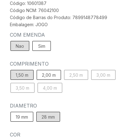
Código: 10601387
Código NCM: 76042100
Código de Barras do Produto: 7899148778499
Embalagem: JOGO
COM EMENDA
Nao
Sim
COMPRIMENTO
1,50 m
2,00 m
2,50 m
3,00 m
3,50 m
4,00 m
DIAMETRO
19 mm
28 mm
COR