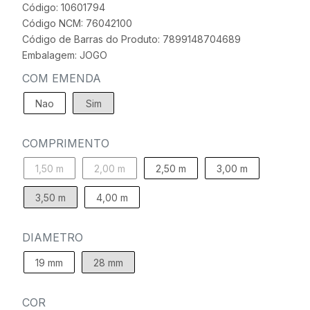
Código: 10601794
Código NCM: 76042100
Código de Barras do Produto: 7899148704689
Embalagem: JOGO
COM EMENDA
Nao
Sim
COMPRIMENTO
1,50 m
2,00 m
2,50 m
3,00 m
3,50 m
4,00 m
DIAMETRO
19 mm
28 mm
COR