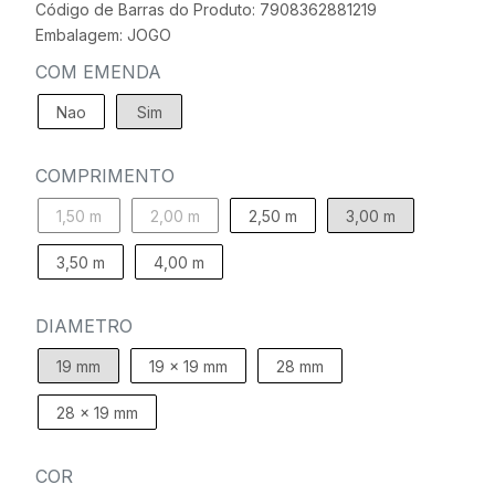
Código de Barras do Produto: 7908362881219
Embalagem: JOGO
COM EMENDA
Nao
Sim
COMPRIMENTO
1,50 m
2,00 m
2,50 m
3,00 m
3,50 m
4,00 m
DIAMETRO
19 mm
19 x 19 mm
28 mm
28 x 19 mm
COR