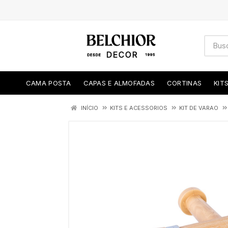
CAMA POSTA
CAPAS E ALMOFADAS
CORTINAS
KIT
INÍCIO
KITS E ACESSORIOS
KIT DE VARAO