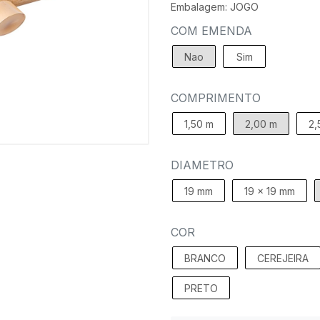
Embalagem: JOGO
COM EMENDA
Nao
Sim
COMPRIMENTO
1,50 m
2,00 m
2,
DIAMETRO
19 mm
19 x 19 mm
COR
BRANCO
CEREJEIRA
PRETO