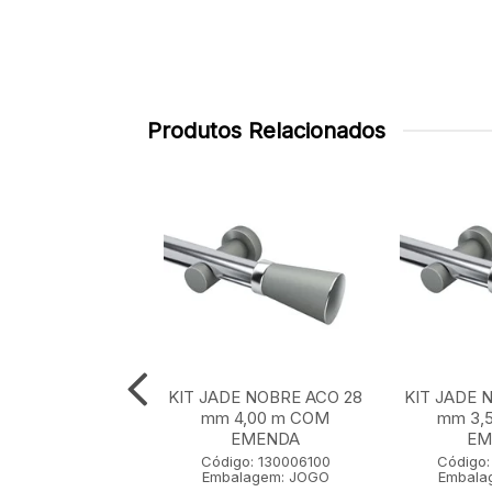
Produtos Relacionados
E NOBRE ACO 28
KIT JADE NOBRE ACO 28
KIT JADE 
 m SEM EMENDA
mm 4,00 m COM
mm 3,
EMENDA
EM
go: 130001100
Código: 130006100
Código:
lagem: JOGO
Embalagem: JOGO
Embala