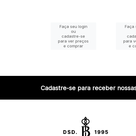
ça seu login
Faça seu login
Faça 
ou
ou
adastre-se
cadastre-se
cada
a ver preços
para ver preços
para v
e comprar
e comprar
e c
Cadastre-se para receber nossas