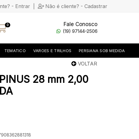
ente? - Entrar
|
Não é cliente? - Cadastrar
Fale Conosco
0
(19) 97144-2506
TEMATICO
VAROES E TRILHOS
PERSIANA SOB MEDIDA
VOLTAR
PINUS 28 mm 2,00
DA
 7908362881318