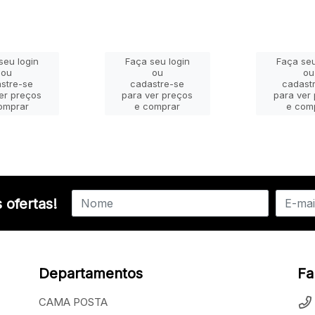
seu login
Faça seu login
Faça seu
ou
ou
ou
stre-se
cadastre-se
cadast
er preços
para ver preços
para ver
omprar
e comprar
e com
 ofertas!
Departamentos
Fa
CAMA POSTA