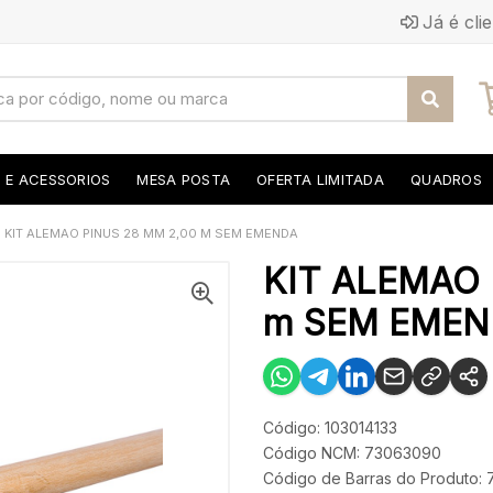
Já é cli
S E ACESSORIOS
MESA POSTA
OFERTA LIMITADA
QUADROS
KIT ALEMAO PINUS 28 MM 2,00 M SEM EMENDA
KIT ALEMAO 
m SEM EMEN
Código: 103014133
Código NCM: 73063090
Código de Barras do Produto: