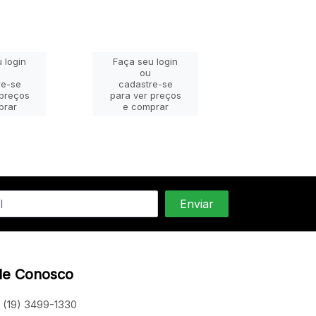
 login
Faça seu login
Faça seu lo
ou
ou
re-se
cadastre-se
cadastre-
 preços
para ver preços
para ver pr
prar
e comprar
e compra
le Conosco
(19) 3499-1330