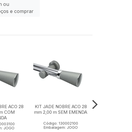
n ou
eços e comprar
BRE ACO 28
KIT JADE NOBRE ACO 28
KIT JADE NOBR
 m COM
mm 2,00 m SEM EMENDA
mm 1,50 m SE
NDA
Código: 130002100
Código: 1300
30003100
Embalagem: JOGO
Embalagem:
m: JOGO