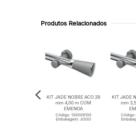
Produtos Relacionados
E NOBRE ACO 28
KIT JADE NOBRE ACO 28
KIT JADE 
 m SEM EMENDA
mm 4,00 m COM
mm 3,
EMENDA
EM
go: 130001100
Código: 130006100
Código:
lagem: JOGO
Embalagem: JOGO
Embala