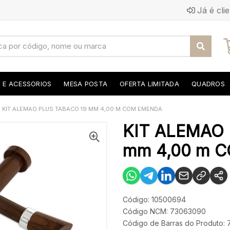
Já é cli
S E ACESSORIOS
MESA POSTA
OFERTA LIMITADA
QUADROS
KIT ALEMAO PLUS TABACO 19 MM 4,00 M COM EMENDA
KIT ALEMAO 
mm 4,00 m 
Código: 10500694
Código NCM: 73063090
Código de Barras do Produto