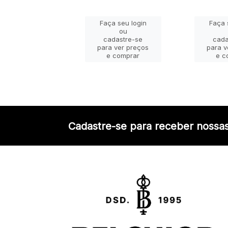
ça seu login
Faça seu login
Faça 
ou
ou
adastre-se
cadastre-se
cada
a ver preços
para ver preços
para v
e comprar
e comprar
e c
Cadastre-se para receber nossas