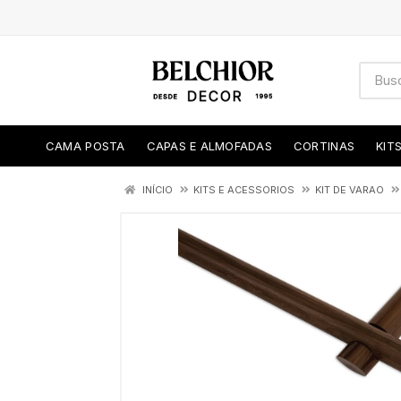
CAMA POSTA
CAPAS E ALMOFADAS
CORTINAS
KIT
INÍCIO
KITS E ACESSORIOS
KIT DE VARAO