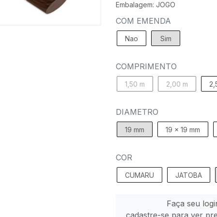
Embalagem: JOGO
COM EMENDA
Nao
Sim
COMPRIMENTO
1,50 m
2,00 m
2,
DIAMETRO
19 mm
19 x 19 mm
COR
CUMARU
JATOBA
Faça seu logi
cadastre-se para ver pr