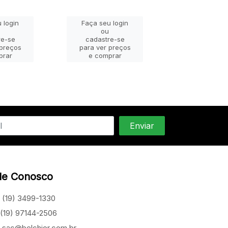
 login
Faça seu login
Faça seu lo
ou
ou
re-se
cadastre-se
cadastre-
 preços
para ver preços
para ver pr
prar
e comprar
e compra
le Conosco
(19) 3499-1330
(19) 97144-2506
sac@belchior.com.br