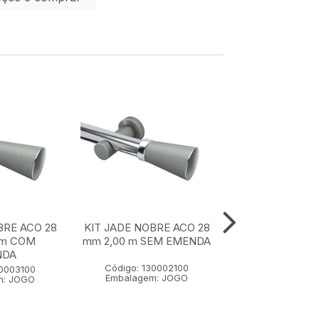
BRE ACO 28
KIT JADE NOBRE ACO 28
KIT JADE NOBR
 m COM
mm 2,00 m SEM EMENDA
mm 1,50 m SE
NDA
Código: 130002100
Código: 1300
30003100
Embalagem: JOGO
Embalagem:
m: JOGO