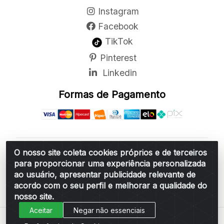
Instagram
Facebook
TikTok
Pinterest
Linkedin
Formas de Pagamento
O nosso site coleta cookies próprios e de terceiros
Belchior Cortinas e Acessórios LTDA - R: Rua
para proporcionar uma experiência personalizada
Vereador Sérgio Leopoldino Alves, 876 - Santa
ao usuário, apresentar publicidade relevante de
Bárbara d'Oeste/SP - CEP 13.456-166 - CNPJ
acordo com o seu perfil e melhorar a qualidade do
06.314.073/0001-34
nosso site.
Aceitar
Negar não essenciais