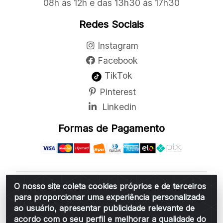
08h às 12h e das 13h30 às 17h30
Redes Sociais
Instagram
Facebook
TikTok
Pinterest
Linkedin
Formas de Pagamento
O nosso site coleta cookies próprios e de terceiros
Belchior Cortinas e Acessórios LTDA - R: Rua
para proporcionar uma experiência personalizada
Vereador Sérgio Leopoldino Alves, 876 - Santa
ao usuário, apresentar publicidade relevante de
Bárbara d'Oeste/SP - CEP 13.456-166 - CNPJ
acordo com o seu perfil e melhorar a qualidade do
06.314.073/0001-34