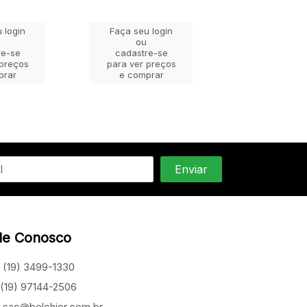
 login
Faça seu login
Faça seu lo
ou
ou
re-se
cadastre-se
cadastre-
 preços
para ver preços
para ver pr
prar
e comprar
e compra
le Conosco
(19) 3499-1330
(19) 97144-2506
sac@belchior.com.br