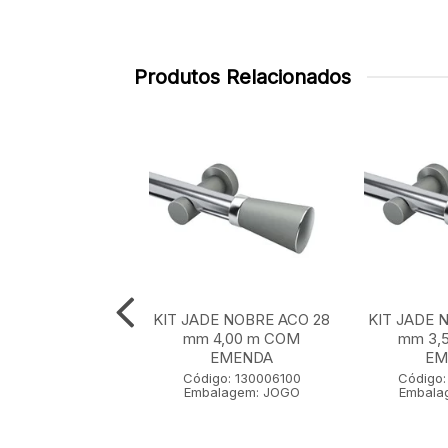
Produtos Relacionados
E NOBRE ACO 28
KIT JADE NOBRE ACO 28
KIT JADE 
 m SEM EMENDA
mm 4,00 m COM
mm 3,
EMENDA
EM
go: 130001100
Código: 130006100
Código:
lagem: JOGO
Embalagem: JOGO
Embala