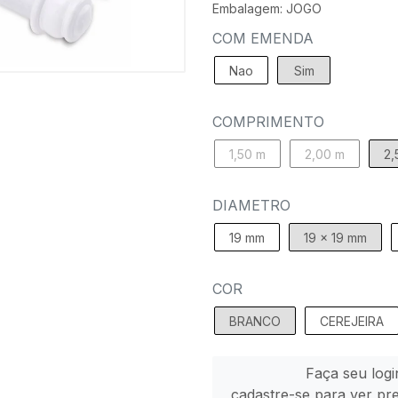
Embalagem: JOGO
COM EMENDA
Nao
Sim
COMPRIMENTO
1,50 m
2,00 m
2,
DIAMETRO
19 mm
19 x 19 mm
COR
BRANCO
CEREJEIRA
Faça seu logi
cadastre-se para ver pr