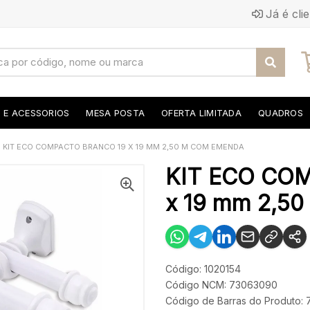
Já é cli
S E ACESSORIOS
MESA POSTA
OFERTA LIMITADA
QUADROS
KIT ECO COMPACTO BRANCO 19 X 19 MM 2,50 M COM EMENDA
KIT ECO CO
x 19 mm 2,5
Código: 1020154
Código NCM: 73063090
Código de Barras do Produto