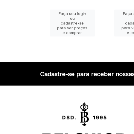
ça seu login
Faça seu login
Faça 
ou
ou
adastre-se
cadastre-se
cada
a ver preços
para ver preços
para v
e comprar
e comprar
e c
Cadastre-se para receber nossas