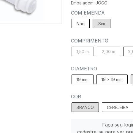
Embalagem: JOGO
COM EMENDA
Nao
Sim
COMPRIMENTO
1,50 m
2,00 m
2,
DIAMETRO
19 mm
19 x 19 mm
COR
BRANCO
CEREJEIRA
Faça seu logi
cadastre-se para ver pr