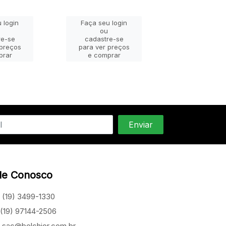
 login
Faça seu login
Faça seu lo
ou
ou
re-se
cadastre-se
cadastre-
 preços
para ver preços
para ver pr
prar
e comprar
e compra
le Conosco
(19) 3499-1330
(19) 97144-2506
sac@belchior.com.br