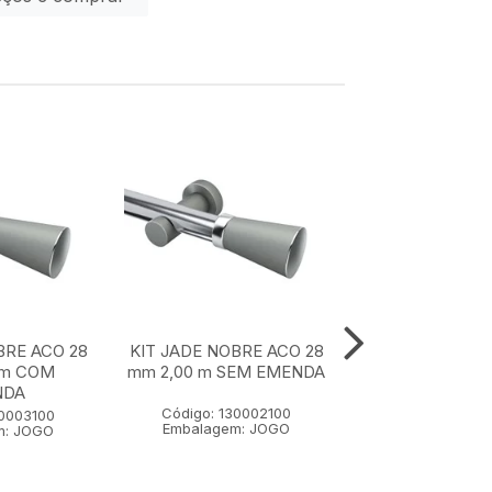
BRE ACO 28
KIT JADE NOBRE ACO 28
KIT JADE NOBR
 m COM
mm 2,00 m SEM EMENDA
mm 1,50 m SE
NDA
Código: 130002100
Código: 1300
30003100
Embalagem: JOGO
Embalagem:
m: JOGO