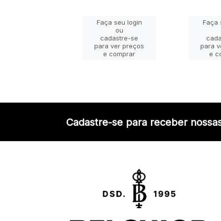
ça seu login
Faça seu login
Faça 
ou
ou
adastre-se
cadastre-se
cada
a ver preços
para ver preços
para v
e comprar
e comprar
e c
Cadastre-se para receber nossas