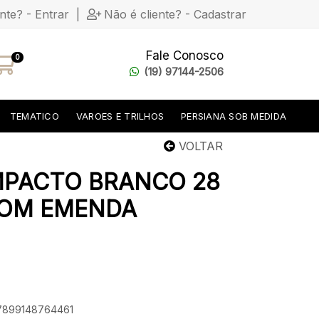
ente? - Entrar
|
Não é cliente? - Cadastrar
Fale Conosco
0
(19) 97144-2506
TEMATICO
VAROES E TRILHOS
PERSIANA SOB MEDIDA
VOLTAR
MPACTO BRANCO 28
COM EMENDA
 7899148764461