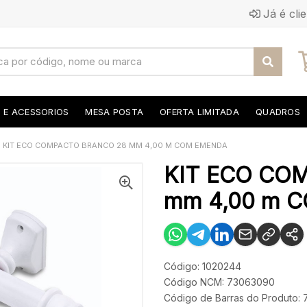
Já é cli
S E ACESSORIOS
MESA POSTA
OFERTA LIMITADA
QUADROS
KIT ECO COMPACTO BRANCO 28 MM 4,00 M COM EMENDA
KIT ECO CO
mm 4,00 m 
Código: 1020244
Código NCM: 73063090
Código de Barras do Produto: