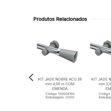
Produtos Relacionados
E NOBRE ACO 28
KIT JADE NOBRE ACO 28
KIT JADE 
 m SEM EMENDA
mm 4,00 m COM
mm 3,
EMENDA
EM
go: 130001100
Código: 130006100
Código:
lagem: JOGO
Embalagem: JOGO
Embala