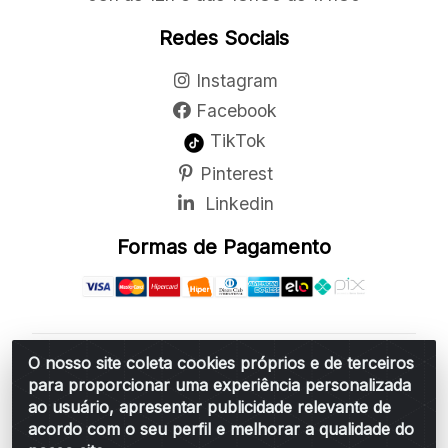
Redes Sociais
Instagram
Facebook
TikTok
Pinterest
Linkedin
Formas de Pagamento
O nosso site coleta cookies próprios e de terceiros
Belchior Cortinas e Acessórios LTDA - R: Rua
para proporcionar uma experiência personalizada
Vereador Sérgio Leopoldino Alves, 876 - Santa
ao usuário, apresentar publicidade relevante de
Bárbara d'Oeste/SP - CEP 13.456-166 - CNPJ
acordo com o seu perfil e melhorar a qualidade do
06.314.073/0001-34