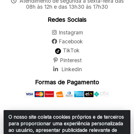
Atendimento de segunda a sexta-feira das
08h às 12h e das 13h30 às 17h30
Redes Sociais
Instagram
Facebook
TikTok
Pinterest
Linkedin
Formas de Pagamento
O nosso site coleta cookies próprios e de terceiros
Belchior Cortinas e Acessórios LTDA - R: Rua
para proporcionar uma experiência personalizada
Vereador Sérgio Leopoldino Alves, 876 - Santa
ao usuário, apresentar publicidade relevante de
Bárbara d'Oeste/SP - CEP 13.456-166 - CNPJ