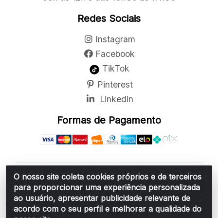
Redes Sociais
Instagram
Facebook
TikTok
Pinterest
Linkedin
Formas de Pagamento
O nosso site coleta cookies próprios e de terceiros
Belchior Cortinas e Acessórios LTDA - R: Rua
para proporcionar uma experiência personalizada
Vereador Sérgio Leopoldino Alves, 876 - Santa
ao usuário, apresentar publicidade relevante de
Bárbara d'Oeste/SP - CEP 13.456-166 - CNPJ
acordo com o seu perfil e melhorar a qualidade do
06.314.073/0001-34