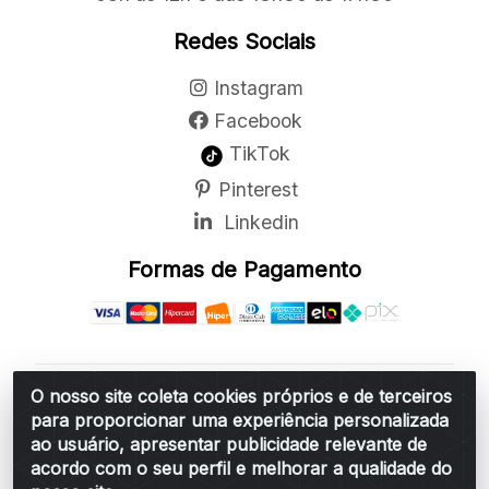
Redes Sociais
Instagram
Facebook
TikTok
Pinterest
Linkedin
Formas de Pagamento
O nosso site coleta cookies próprios e de terceiros
Belchior Cortinas e Acessórios LTDA - R: Rua
para proporcionar uma experiência personalizada
Vereador Sérgio Leopoldino Alves, 876 - Santa
ao usuário, apresentar publicidade relevante de
Bárbara d'Oeste/SP - CEP 13.456-166 - CNPJ
acordo com o seu perfil e melhorar a qualidade do
06.314.073/0001-34