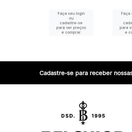
ça seu login
Faça seu login
Faça 
ou
ou
adastre-se
cadastre-se
cada
a ver preços
para ver preços
para v
e comprar
e comprar
e c
Cadastre-se para receber nossas