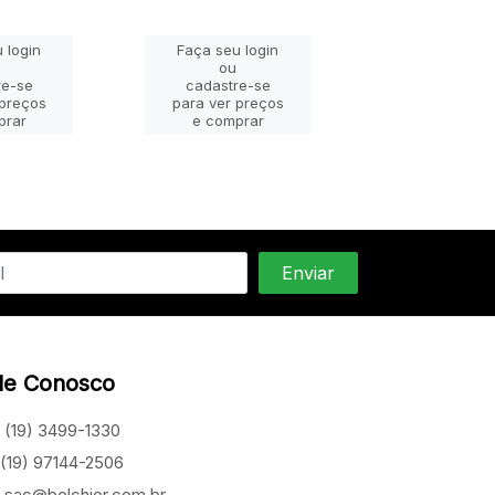
 login
Faça seu login
Faça seu lo
ou
ou
re-se
cadastre-se
cadastre-
 preços
para ver preços
para ver pr
prar
e comprar
e compra
le Conosco
(19) 3499-1330
(19) 97144-2506
sac@belchior.com.br