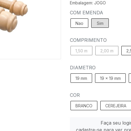
Embalagem: JOGO
COM EMENDA
Nao
Sim
COMPRIMENTO
1,50 m
2,00 m
2,
DIAMETRO
19 mm
19 x 19 mm
COR
BRANCO
CEREJEIRA
Faça seu logi
cadastre-se para ver pr