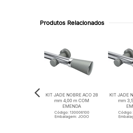
Produtos Relacionados
E NOBRE ACO 28
KIT JADE NOBRE ACO 28
KIT JADE 
 m SEM EMENDA
mm 4,00 m COM
mm 3,
EMENDA
EM
go: 130001100
Código: 130006100
Código:
lagem: JOGO
Embalagem: JOGO
Embala