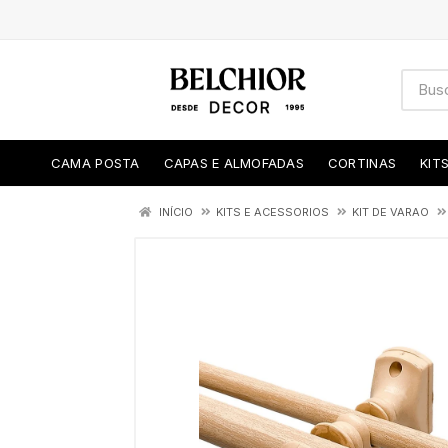
CAMA POSTA
CAPAS E ALMOFADAS
CORTINAS
KIT
INÍCIO
KITS E ACESSORIOS
KIT DE VARAO