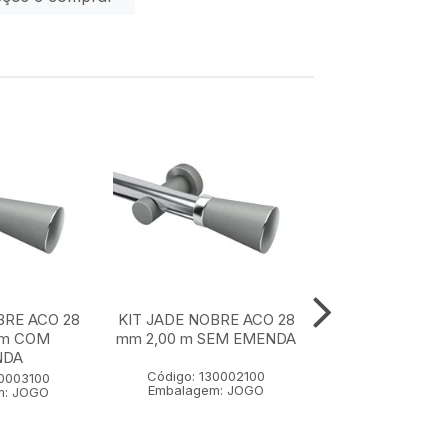
BRE ACO 28
KIT JADE NOBRE ACO 28
KIT JADE NOBR
 m COM
mm 2,00 m SEM EMENDA
mm 1,50 m SE
NDA
Código: 130002100
Código: 1300
30003100
Embalagem: JOGO
Embalagem:
m: JOGO