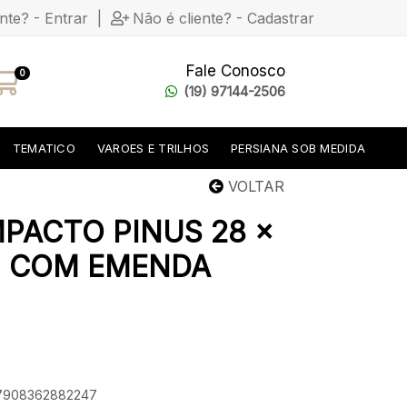
ente? - Entrar
|
Não é cliente? - Cadastrar
Fale Conosco
0
(19) 97144-2506
TEMATICO
VAROES E TRILHOS
PERSIANA SOB MEDIDA
VOLTAR
PACTO PINUS 28 x
 m COM EMENDA
: 7908362882247