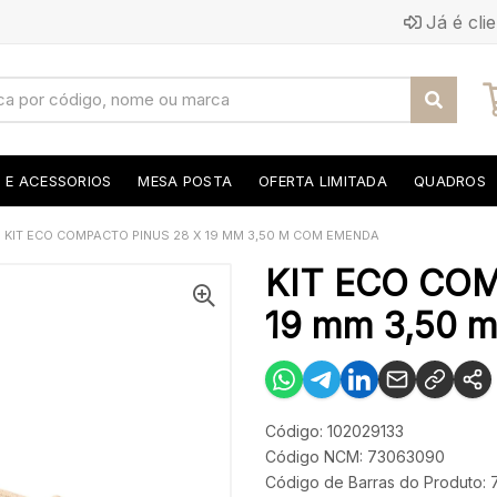
Já é cli
S E ACESSORIOS
MESA POSTA
OFERTA LIMITADA
QUADROS
KIT ECO COMPACTO PINUS 28 X 19 MM 3,50 M COM EMENDA
KIT ECO COM
19 mm 3,50
Código: 102029133
Código NCM: 73063090
Código de Barras do Produto