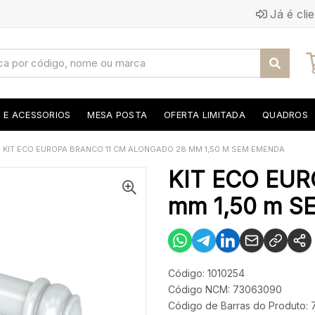
Já é cli
S E ACESSORIOS
MESA POSTA
OFERTA LIMITADA
QUADROS
KIT ECO EUROPA BRANCO 11 CM ALONGADO 28 MM 1,50 M SEM EMENDA
KIT ECO EU
mm 1,50 m 
Código: 1010254
Código NCM: 73063090
Código de Barras do Produto: