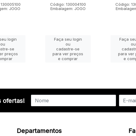
 130005100
Código: 130004100
Código: 1
gem: JOGO
Embalagem: JOGO
Embalage
seu login
Faça seu login
Faça seu
ou
ou
ou
stre-se
cadastre-se
cadast
er preços
para ver preços
para ver
omprar
e comprar
e com
 ofertas!
Departamentos
Fa