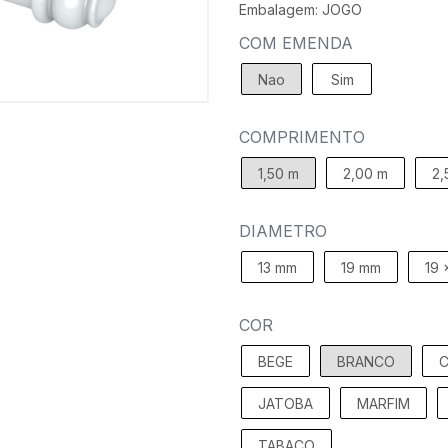
Embalagem: JOGO
COM EMENDA
Nao
Sim
COMPRIMENTO
1,50 m
2,00 m
2,
DIAMETRO
13 mm
19 mm
19 
COR
BEGE
BRANCO
C
JATOBA
MARFIM
TABACO