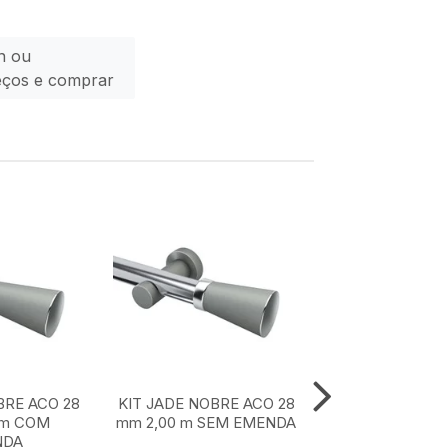
n ou
eços e comprar
BRE ACO 28
KIT JADE NOBRE ACO 28
KIT JADE NOBR
 m COM
mm 2,00 m SEM EMENDA
mm 1,50 m SE
NDA