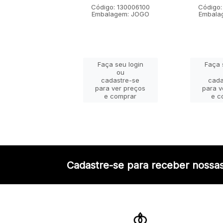
go: 130001100
Código: 130006100
Código:
lagem: JOGO
Embalagem: JOGO
Embala
ça seu login
Faça seu login
Faça 
ou
ou
adastre-se
cadastre-se
cada
a ver preços
para ver preços
para v
e comprar
e comprar
e c
Cadastre-se para receber nossas