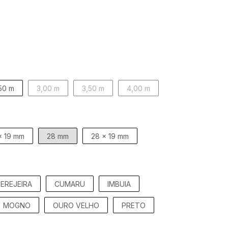
50 m
3,00 m
3,50 m
4,00 m
x 19 mm
28 mm
28 x 19 mm
EREJEIRA
CUMARU
IMBUIA
MOGNO
OURO VELHO
PRETO