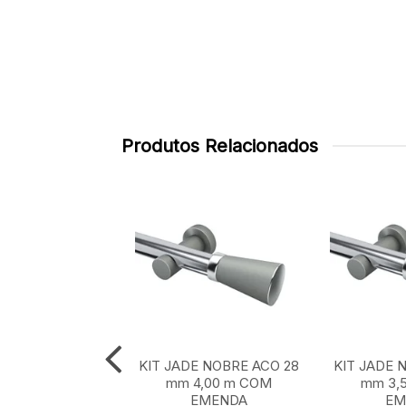
Produtos Relacionados
E NOBRE ACO 28
KIT JADE NOBRE ACO 28
KIT JADE 
 m SEM EMENDA
mm 4,00 m COM
mm 3,
EMENDA
EM