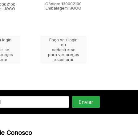
Código: 130002100
Código: 1300
30003100
Embalagem: JOGO
Embalagem:
m: JOGO
 login
Faça seu login
Faça seu lo
ou
ou
re-se
cadastre-se
cadastre-
 preços
para ver preços
para ver pr
prar
e comprar
e compra
le Conosco