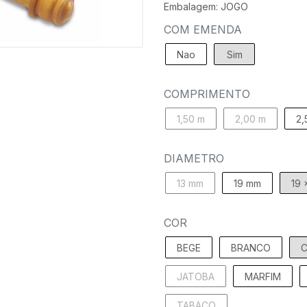
Embalagem: JOGO
COM EMENDA
Nao
Sim
COMPRIMENTO
1,50 m
2,00 m
2,
DIAMETRO
13 mm
19 mm
19 
COR
BEGE
BRANCO
C
JATOBA
MARFIM
TABACO