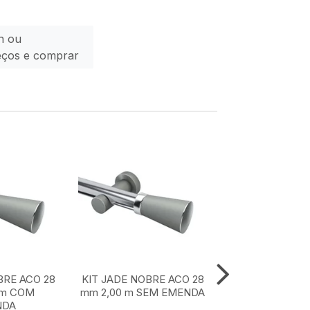
n ou
eços e comprar
BRE ACO 28
KIT JADE NOBRE ACO 28
KIT JADE NOBR
 m COM
mm 2,00 m SEM EMENDA
mm 1,50 m SE
NDA