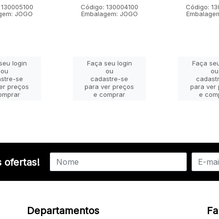
 130005100
Código: 130004100
Código: 1
gem: JOGO
Embalagem: JOGO
Embalage
seu login
Faça seu login
Faça seu
ou
ou
ou
stre-se
cadastre-se
cadast
er preços
para ver preços
para ver
omprar
e comprar
e com
 ofertas!
Departamentos
Fa