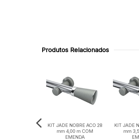
Produtos Relacionados
E NOBRE ACO 28
KIT JADE NOBRE ACO 28
KIT JADE 
 m SEM EMENDA
mm 4,00 m COM
mm 3,
EMENDA
EM