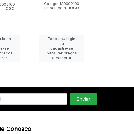
Código: 130002100
Código: 1300
30003100
Embalagem: JOGO
Embalagem:
m: JOGO
 login
Faça seu login
Faça seu lo
ou
ou
re-se
cadastre-se
cadastre-
 preços
para ver preços
para ver pr
prar
e comprar
e compra
le Conosco