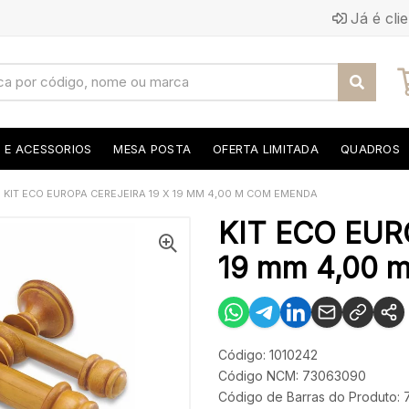
Já é cli
S E ACESSORIOS
MESA POSTA
OFERTA LIMITADA
QUADROS
KIT ECO EUROPA CEREJEIRA 19 X 19 MM 4,00 M COM EMENDA
KIT ECO EUR
19 mm 4,00
Código: 1010242
Código NCM: 73063090
Código de Barras do Produto: