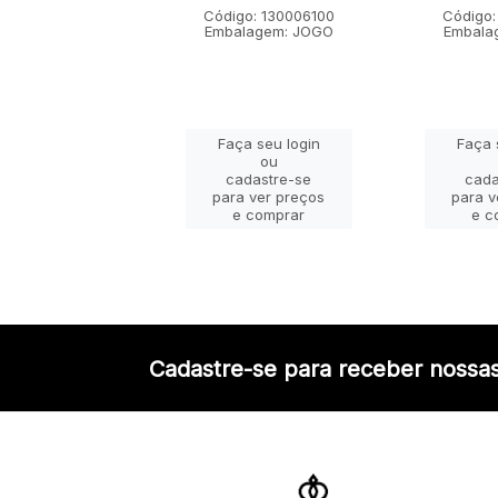
go: 130001100
Código: 130006100
Código:
lagem: JOGO
Embalagem: JOGO
Embala
ça seu login
Faça seu login
Faça 
ou
ou
adastre-se
cadastre-se
cada
a ver preços
para ver preços
para v
e comprar
e comprar
e c
Cadastre-se para receber nossas