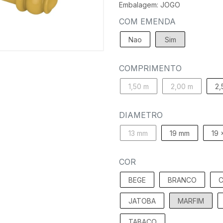
Embalagem: JOGO
COM EMENDA
Nao
Sim
COMPRIMENTO
1,50 m
2,00 m
2,
DIAMETRO
13 mm
19 mm
19 
COR
BEGE
BRANCO
C
JATOBA
MARFIM
TABACO