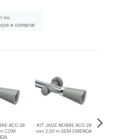
n ou
eços e comprar
BRE ACO 28
KIT JADE NOBRE ACO 28
KIT JADE NOBR
 m COM
mm 2,00 m SEM EMENDA
mm 1,50 m SE
NDA