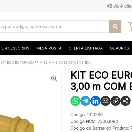
Já é cli
S E ACESSORIOS
MESA POSTA
OFERTA LIMITADA
QUADROS
KIT ECO EUROPA MARFIM 28 MM 3,00 M COM EMENDA
KIT ECO EU
3,00 m COM
Código: 1010286
Código NCM: 73063090
Código de Barras do Produto: