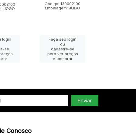
Código: 130002100
Código: 1300
30003100
Embalagem: JOGO
Embalagem:
m: JOGO
 login
Faça seu login
Faça seu lo
ou
ou
re-se
cadastre-se
cadastre-
 preços
para ver preços
para ver pr
prar
e comprar
e compra
le Conosco