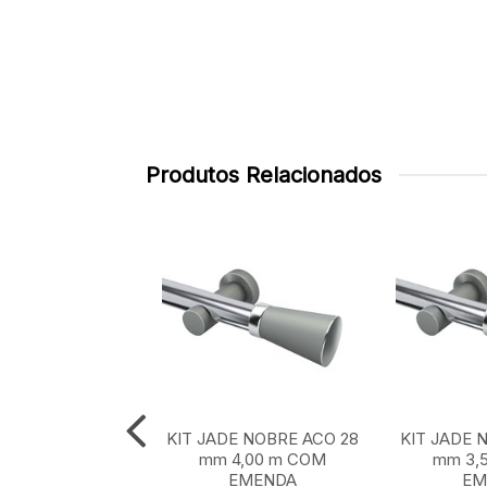
Produtos Relacionados
E NOBRE ACO 28
KIT JADE NOBRE ACO 28
KIT JADE 
 m SEM EMENDA
mm 4,00 m COM
mm 3,
EMENDA
EM