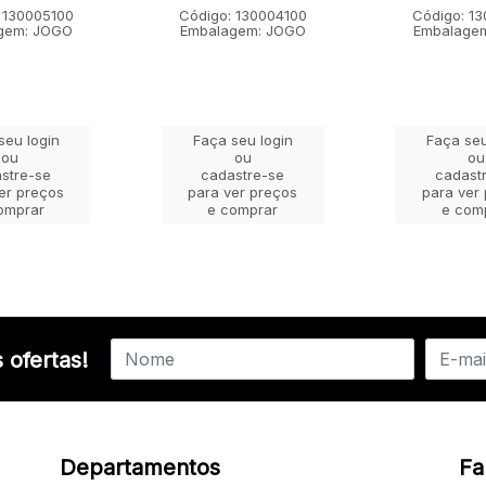
 130005100
Código: 130004100
Código: 1
gem: JOGO
Embalagem: JOGO
Embalage
seu login
Faça seu login
Faça seu
ou
ou
ou
stre-se
cadastre-se
cadast
er preços
para ver preços
para ver
omprar
e comprar
e com
 ofertas!
Departamentos
Fa