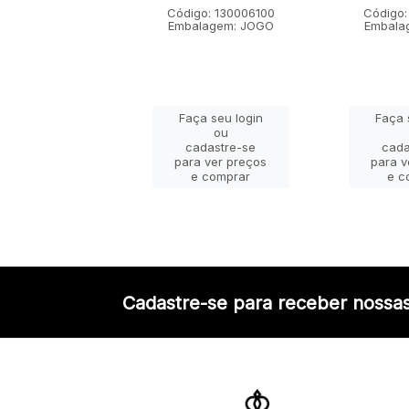
go: 130001100
Código: 130006100
Código:
lagem: JOGO
Embalagem: JOGO
Embala
ça seu login
Faça seu login
Faça 
ou
ou
adastre-se
cadastre-se
cada
a ver preços
para ver preços
para v
e comprar
e comprar
e c
Cadastre-se para receber nossas