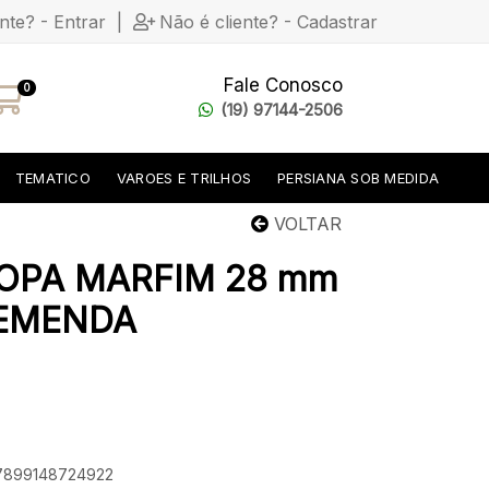
ente? - Entrar
|
Não é cliente? - Cadastrar
Fale Conosco
0
(19) 97144-2506
TEMATICO
VAROES E TRILHOS
PERSIANA SOB MEDIDA
VOLTAR
ROPA MARFIM 28 mm
 EMENDA
 7899148724922