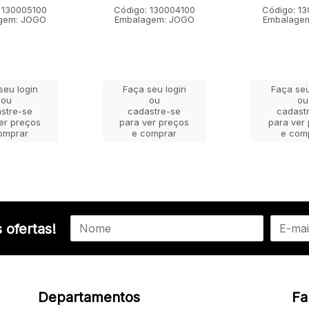
 130005100
Código: 130004100
Código: 1
gem: JOGO
Embalagem: JOGO
Embalage
seu login
Faça seu login
Faça seu
ou
ou
ou
stre-se
cadastre-se
cadast
er preços
para ver preços
para ver
omprar
e comprar
e com
 ofertas!
Departamentos
Fa