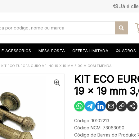
Já é cli
S E ACESSORIOS
MESA POSTA
OFERTA LIMITADA
QUADROS
KIT ECO EUROPA OURO VELHO 19 X 19 MM 3,00 M COM EMENDA
KIT ECO EU
19 x 19 mm 
Código: 10102213
Código NCM: 73063090
Código de Barras do Produto