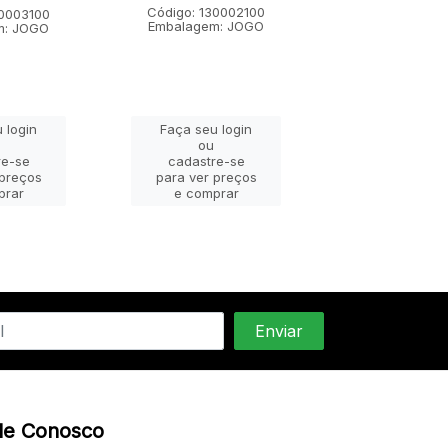
Código: 130002100
Código: 1300
30003100
Embalagem: JOGO
Embalagem:
m: JOGO
 login
Faça seu login
Faça seu lo
ou
ou
re-se
cadastre-se
cadastre-
 preços
para ver preços
para ver pr
prar
e comprar
e compra
le Conosco