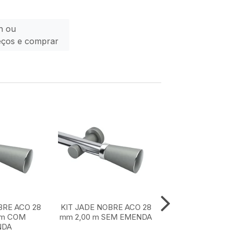
n ou
eços e comprar
BRE ACO 28
KIT JADE NOBRE ACO 28
KIT JADE NOBR
 m COM
mm 2,00 m SEM EMENDA
mm 1,50 m SE
NDA