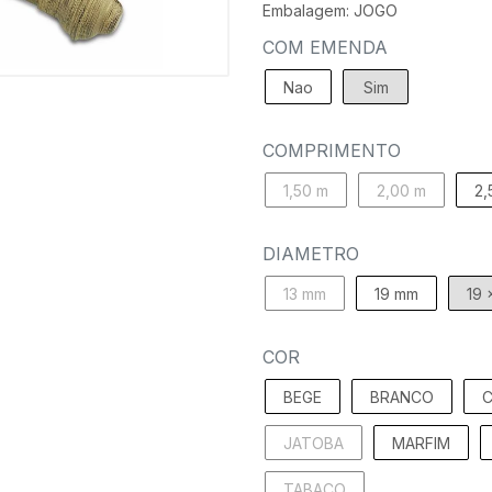
Embalagem: JOGO
COM EMENDA
Nao
Sim
COMPRIMENTO
1,50 m
2,00 m
2,
DIAMETRO
13 mm
19 mm
19 
COR
BEGE
BRANCO
C
JATOBA
MARFIM
TABACO