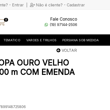
ente? - Entrar
|
Não é cliente? - Cadastrar
Fale Conosco
0
(19) 97144-2506
TEMATICO
VAROES E TRILHOS
PERSIANA SOB MEDIDA
VOLTAR
ROPA OURO VELHO
3,00 m COM EMENDA
: 7899148725806