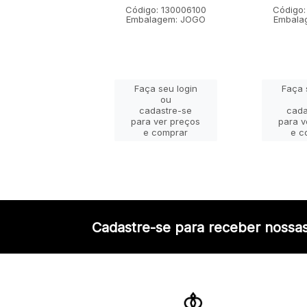
go: 130001100
Código: 130006100
Código:
lagem: JOGO
Embalagem: JOGO
Embala
ça seu login
Faça seu login
Faça 
ou
ou
adastre-se
cadastre-se
cada
a ver preços
para ver preços
para v
e comprar
e comprar
e c
Cadastre-se para receber nossas