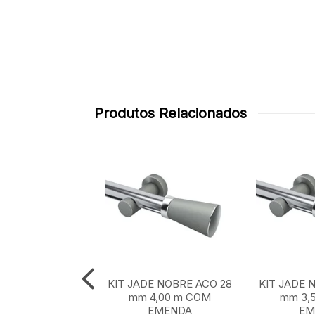
Produtos Relacionados
E NOBRE ACO 28
KIT JADE NOBRE ACO 28
KIT JADE 
 m SEM EMENDA
mm 4,00 m COM
mm 3,
EMENDA
EM