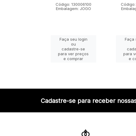
go: 130001100
Código: 130006100
Código:
lagem: JOGO
Embalagem: JOGO
Embala
ça seu login
Faça seu login
Faça 
ou
ou
adastre-se
cadastre-se
cada
a ver preços
para ver preços
para v
e comprar
e comprar
e c
Cadastre-se para receber nossas