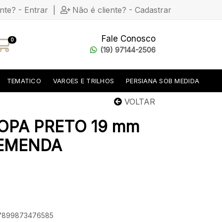
ente? - Entrar
|
Não é cliente? - Cadastrar
Fale Conosco
0
(19) 97144-2506
TEMATICO
VAROES E TRILHOS
PERSIANA SOB MEDIDA
VOLTAR
OPA PRETO 19 mm
 EMENDA
: 7899873476585