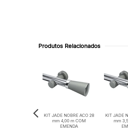
Produtos Relacionados
E NOBRE ACO 28
KIT JADE NOBRE ACO 28
KIT JADE 
 m SEM EMENDA
mm 4,00 m COM
mm 3,
EMENDA
EM