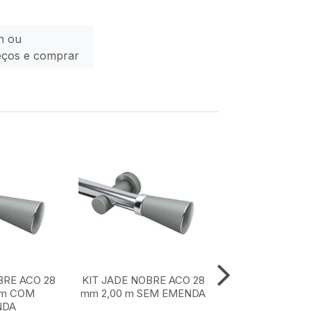
n ou
eços e comprar
BRE ACO 28
KIT JADE NOBRE ACO 28
KIT JADE NOBR
 m COM
mm 2,00 m SEM EMENDA
mm 1,50 m SE
NDA