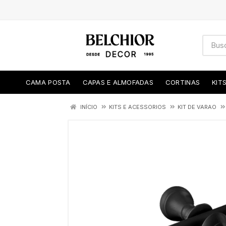
CAMA POSTA
CAPAS E ALMOFADAS
CORTINAS
KIT
INÍCIO
KITS E ACESSORIOS
KIT DE VARAO