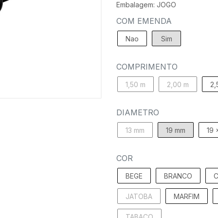
Embalagem: JOGO
COM EMENDA
Nao
Sim
COMPRIMENTO
1,50 m
2,00 m
2,
DIAMETRO
13 mm
19 mm
19 
COR
BEGE
BRANCO
C
JATOBA
MARFIM
TABACO