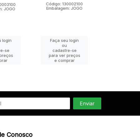
Código: 130002100
Código: 1300
30003100
Embalagem: JOGO
Embalagem:
m: JOGO
 login
Faça seu login
Faça seu lo
ou
ou
re-se
cadastre-se
cadastre-
 preços
para ver preços
para ver pr
prar
e comprar
e compra
le Conosco