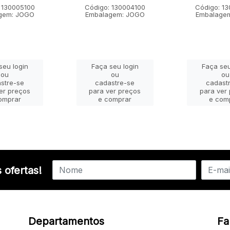
 130005100
Código: 130004100
Código: 1
gem: JOGO
Embalagem: JOGO
Embalage
seu login
Faça seu login
Faça seu
ou
ou
ou
stre-se
cadastre-se
cadast
er preços
para ver preços
para ver
omprar
e comprar
e com
 ofertas!
Departamentos
Fa