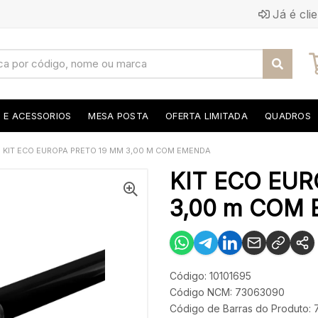
Já é cli
S E ACESSORIOS
MESA POSTA
OFERTA LIMITADA
QUADROS
KIT ECO EUROPA PRETO 19 MM 3,00 M COM EMENDA
KIT ECO EUR
3,00 m COM
Código: 10101695
Código NCM: 73063090
Código de Barras do Produto