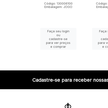
go: 130001100
Código: 130006100
Código:
lagem: JOGO
Embalagem: JOGO
Embala
ça seu login
Faça seu login
Faça 
ou
ou
adastre-se
cadastre-se
cada
a ver preços
para ver preços
para v
e comprar
e comprar
e c
Cadastre-se para receber nossas