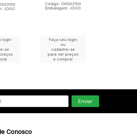
Código: 130002100
Código: 1300
30003100
Embalagem: JOGO
Embalagem:
m: JOGO
 login
Faça seu login
Faça seu lo
ou
ou
re-se
cadastre-se
cadastre-
 preços
para ver preços
para ver pr
prar
e comprar
e compra
le Conosco