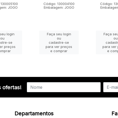
 130005100
Código: 130004100
Código: 1
gem: JOGO
Embalagem: JOGO
Embalage
seu login
Faça seu login
Faça seu
ou
ou
ou
stre-se
cadastre-se
cadast
er preços
para ver preços
para ver
omprar
e comprar
e com
 ofertas!
Departamentos
Fa