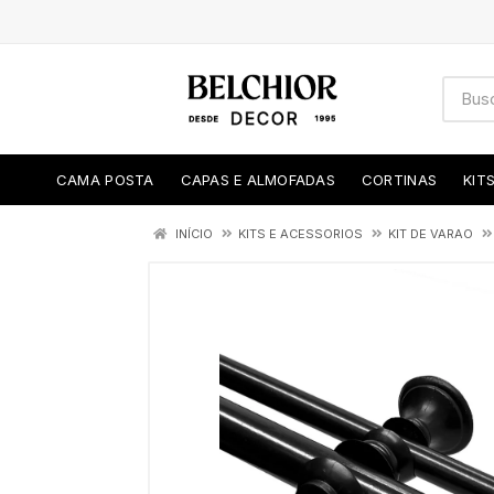
CAMA POSTA
CAPAS E ALMOFADAS
CORTINAS
KIT
INÍCIO
KITS E ACESSORIOS
KIT DE VARAO