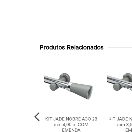
Produtos Relacionados
E NOBRE ACO 28
KIT JADE NOBRE ACO 28
KIT JADE 
 m SEM EMENDA
mm 4,00 m COM
mm 3,
EMENDA
EM