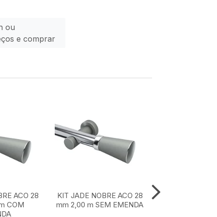
n ou
eços e comprar
BRE ACO 28
KIT JADE NOBRE ACO 28
KIT JADE NOBR
 m COM
mm 2,00 m SEM EMENDA
mm 1,50 m SE
NDA