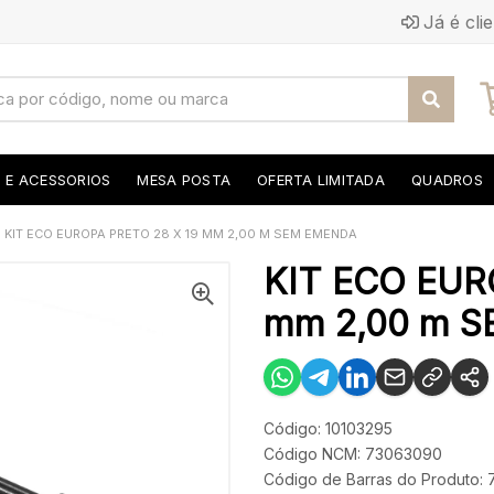
Já é cli
S E ACESSORIOS
MESA POSTA
OFERTA LIMITADA
QUADROS
KIT ECO EUROPA PRETO 28 X 19 MM 2,00 M SEM EMENDA
KIT ECO EUR
mm 2,00 m 
Código: 10103295
Código NCM: 73063090
Código de Barras do Produto: