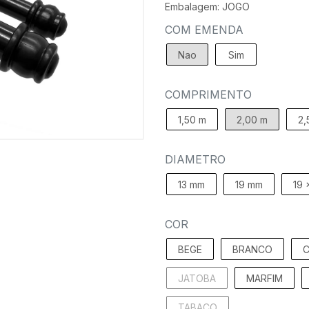
Embalagem: JOGO
COM EMENDA
Nao
Sim
COMPRIMENTO
1,50 m
2,00 m
2,
DIAMETRO
13 mm
19 mm
19 
COR
BEGE
BRANCO
C
JATOBA
MARFIM
TABACO