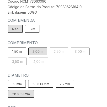
Código NCM: 73063090
Código de Barras do Produto: 7908362816419
Embalagem: JOGO
COM EMENDA
Nao
Sim
COMPRIMENTO
1,50 m
2,00 m
2,50 m
3,00 m
3,50 m
4,00 m
DIAMETRO
19 mm
19 x 19 mm
28 mm
28 x 19 mm