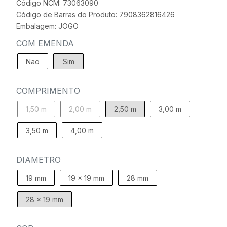
Código NCM: 73063090
Código de Barras do Produto: 7908362816426
Embalagem: JOGO
COM EMENDA
Nao
Sim
COMPRIMENTO
1,50 m
2,00 m
2,50 m
3,00 m
3,50 m
4,00 m
DIAMETRO
19 mm
19 x 19 mm
28 mm
28 x 19 mm