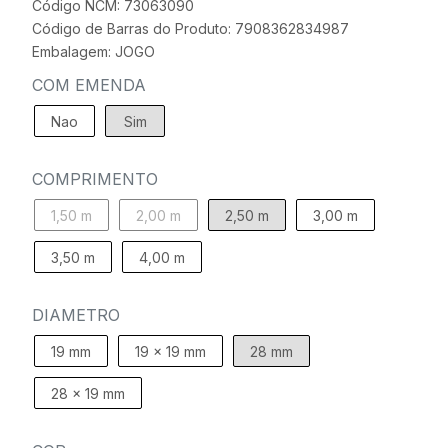
Código NCM: 73063090
Código de Barras do Produto: 7908362834987
Embalagem: JOGO
COM EMENDA
Nao
Sim
COMPRIMENTO
1,50 m
2,00 m
2,50 m
3,00 m
3,50 m
4,00 m
DIAMETRO
19 mm
19 x 19 mm
28 mm
28 x 19 mm