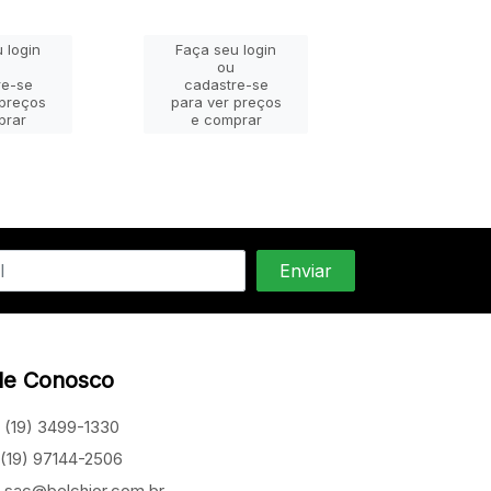
 login
Faça seu login
Faça seu lo
ou
ou
re-se
cadastre-se
cadastre-
 preços
para ver preços
para ver pr
prar
e comprar
e compra
le Conosco
(19) 3499-1330
(19) 97144-2506
sac@belchior.com.br