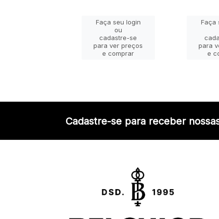
ça seu login
Faça seu login
Faça 
ou
ou
adastre-se
cadastre-se
cada
a ver preços
para ver preços
para v
e comprar
e comprar
e c
Cadastre-se para receber nossas