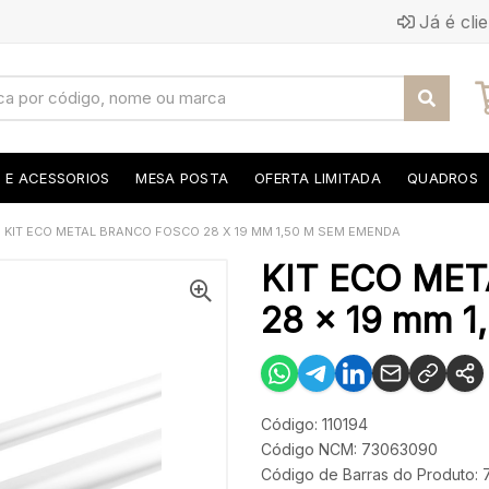
Já é cli
S E ACESSORIOS
MESA POSTA
OFERTA LIMITADA
QUADROS
KIT ECO METAL BRANCO FOSCO 28 X 19 MM 1,50 M SEM EMENDA
KIT ECO ME
28 x 19 mm 
Código: 110194
Código NCM: 73063090
Código de Barras do Produto: