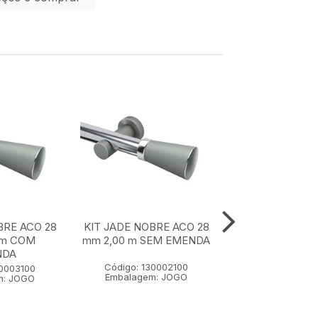
BRE ACO 28
KIT JADE NOBRE ACO 28
KIT JADE NOBR
 m COM
mm 2,00 m SEM EMENDA
mm 1,50 m SE
NDA
Código: 130002100
Código: 1300
30003100
Embalagem: JOGO
Embalagem:
m: JOGO