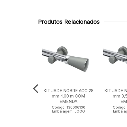
Produtos Relacionados
E NOBRE ACO 28
KIT JADE NOBRE ACO 28
KIT JADE 
 m SEM EMENDA
mm 4,00 m COM
mm 3,
EMENDA
EM
go: 130001100
Código: 130006100
Código:
lagem: JOGO
Embalagem: JOGO
Embala