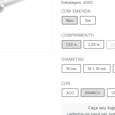
Embalagem: JOGO
COM EMENDA
Nao
Sim
COMPRIMENTO
1,50 m
2,00 m
2,
DIAMETRO
19 mm
19 x 19 mm
COR
ACO
BRANCO
C
Faça seu logi
cadastre-se para ver pr