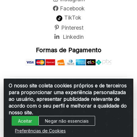
Facebook
TikTok
Pinterest
Linkedin
Formas de Pagamento
O nosso site coleta cookies próprios e de terceiros
Belchior Cortinas e Acessórios LTDA - R: Rua
para proporcionar uma experiência personalizada
Vereador Sérgio Leopoldino Alves, 876 - Santa
ao usuário, apresentar publicidade relevante de
Bárbara d'Oeste/SP - CEP 13.456-166 - CNPJ
acordo com o seu perfil e melhorar a qualidade do
06.314.073/0001-34
nosso site.
Aceitar
Negar não essenciais
Preferências de Cookies