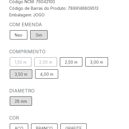
Código NCM: 76042100
Código de Barras do Produto: 7899148809513
Embalagem: JOGO
COM EMENDA
Nao
Sim
COMPRIMENTO
1,50 m
2,00 m
2,50 m
3,00 m
3,50 m
4,00 m
DIAMETRO
28 mm
COR
ACO
BRANCO
GRAFITE