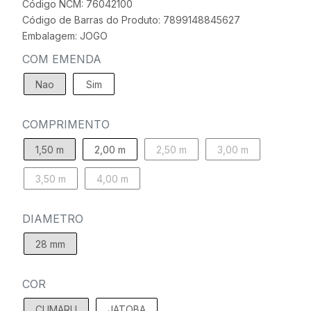
Código NCM: 76042100
Código de Barras do Produto: 7899148845627
Embalagem: JOGO
COM EMENDA
Nao
Sim
COMPRIMENTO
1,50 m
2,00 m
2,50 m
3,00 m
3,50 m
4,00 m
DIAMETRO
28 mm
COR
CUMARU
JATOBA