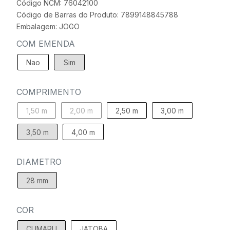
Código NCM: 76042100
Código de Barras do Produto: 7899148845788
Embalagem: JOGO
COM EMENDA
Nao
Sim
COMPRIMENTO
1,50 m
2,00 m
2,50 m
3,00 m
3,50 m
4,00 m
DIAMETRO
28 mm
COR
CUMARU
JATOBA