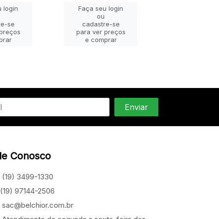
 login
Faça seu login
Faça seu lo
ou
ou
re-se
cadastre-se
cadastre-
 preços
para ver preços
para ver pr
prar
e comprar
e compra
le Conosco
(19) 3499-1330
(19) 97144-2506
sac@belchior.com.br