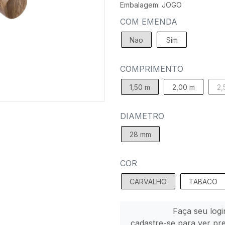
Embalagem: JOGO
COM EMENDA
Nao
Sim
COMPRIMENTO
1,50 m
2,00 m
2,
DIAMETRO
28 mm
COR
CARVALHO
TABACO
Faça seu logi
cadastre-se para ver pr