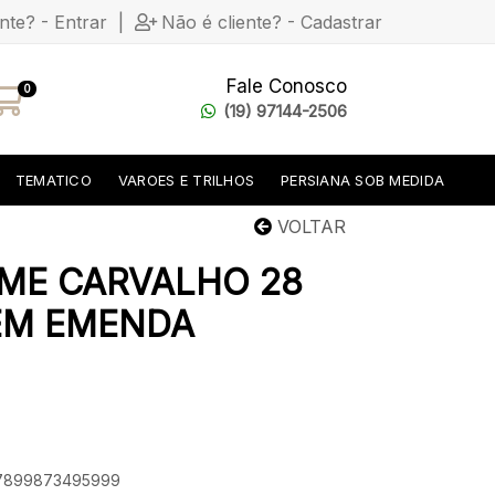
ente? - Entrar
|
Não é cliente? - Cadastrar
Fale Conosco
0
(19) 97144-2506
TEMATICO
VAROES E TRILHOS
PERSIANA SOB MEDIDA
VOLTAR
IME CARVALHO 28
SEM EMENDA
: 7899873495999