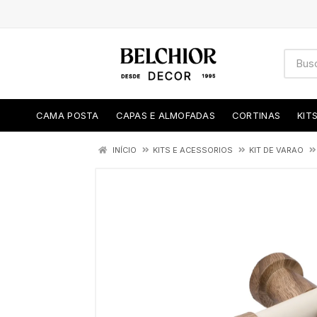
CAMA POSTA
CAPAS E ALMOFADAS
CORTINAS
KIT
INÍCIO
KITS E ACESSORIOS
KIT DE VARAO