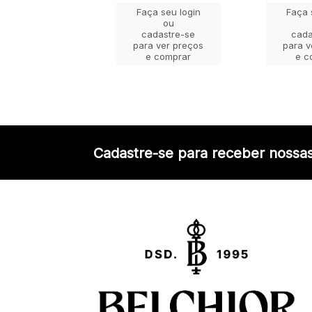
ça seu login
Faça seu login
Faça 
ou
ou
adastre-se
cadastre-se
cada
a ver preços
para ver preços
para v
e comprar
e comprar
e c
Cadastre-se para receber nossas