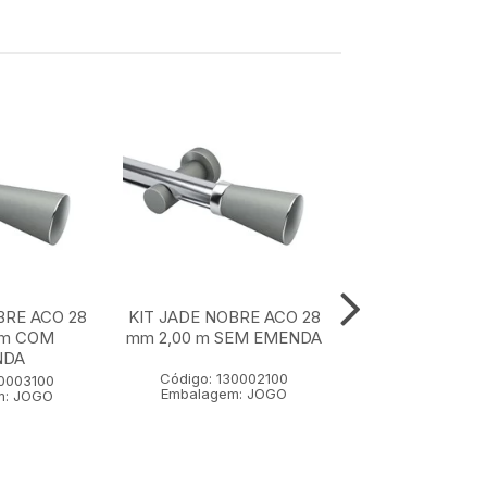
BRE ACO 28
KIT JADE NOBRE ACO 28
KIT JADE NOBR
 m COM
mm 2,00 m SEM EMENDA
mm 1,50 m SE
NDA
Código: 130002100
Código: 1300
30003100
Embalagem: JOGO
Embalagem:
m: JOGO