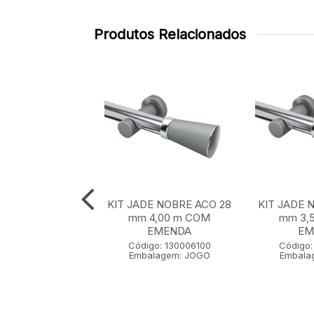
Produtos Relacionados
E NOBRE ACO 28
KIT JADE NOBRE ACO 28
KIT JADE 
 m SEM EMENDA
mm 4,00 m COM
mm 3,
EMENDA
EM
go: 130001100
Código: 130006100
Código:
lagem: JOGO
Embalagem: JOGO
Embala