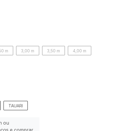
50 m
3,00 m
3,50 m
4,00 m
TAUARI
n ou
eços e comprar