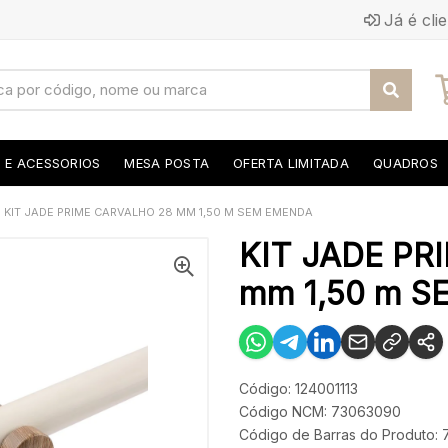
Já é cli
S E ACESSORIOS
MESA POSTA
OFERTA LIMITADA
QUADROS
KIT JADE PRIME CARVALHO 28 MM 1,50 M SEM EMENDA
KIT JADE PR
mm 1,50 m 
Código: 124001113
Código NCM: 73063090
Código de Barras do Produto