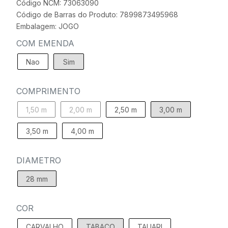
Código NCM: 73063090
Código de Barras do Produto: 7899873495968
Embalagem: JOGO
COM EMENDA
Nao
Sim
COMPRIMENTO
1,50 m
2,00 m
2,50 m
3,00 m
3,50 m
4,00 m
DIAMETRO
28 mm
COR
CARVALHO
TABACO
TAUARI