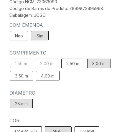
Código NCM: 73063090
Código de Barras do Produto: 7899873495968
Embalagem: JOGO
COM EMENDA
Nao
Sim
COMPRIMENTO
1,50 m
2,00 m
2,50 m
3,00 m
3,50 m
4,00 m
DIAMETRO
28 mm
COR
CARVALHO
TABACO
TAUARI