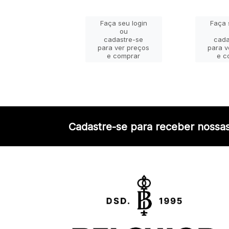
ça seu login
Faça seu login
Faça 
ou
ou
adastre-se
cadastre-se
cada
a ver preços
para ver preços
para v
e comprar
e comprar
e c
Cadastre-se para receber nossas