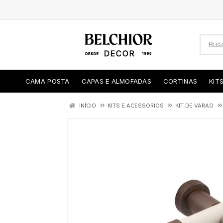
CAMA POSTA
CAPAS E ALMOFADAS
CORTINAS
KIT
INÍCIO
KITS E ACESSORIOS
KIT DE VARAO