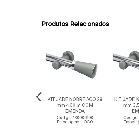
Produtos Relacionados
E NOBRE ACO 28
KIT JADE NOBRE ACO 28
KIT JADE 
 m SEM EMENDA
mm 4,00 m COM
mm 3,
EMENDA
EM
go: 130001100
Código: 130006100
Código:
lagem: JOGO
Embalagem: JOGO
Embala