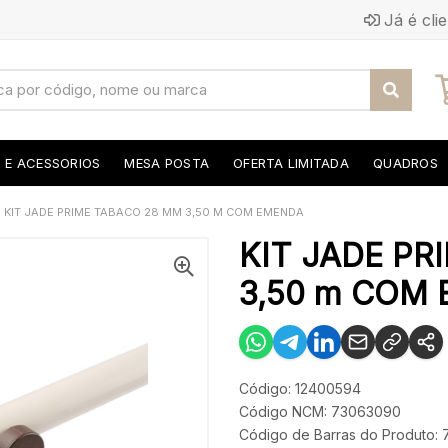
Já é cli
S E ACESSORIOS
MESA POSTA
OFERTA LIMITADA
QUADROS
KIT JADE PRIME TABACO 28 MM 3,50 M COM EMENDA
KIT JADE PR
3,50 m COM
Código: 12400594
Código NCM: 73063090
Código de Barras do Produto