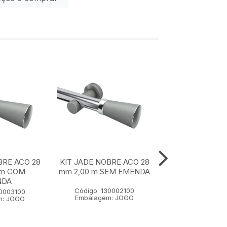
BRE ACO 28
KIT JADE NOBRE ACO 28
KIT JADE NOBR
 m COM
mm 2,00 m SEM EMENDA
mm 1,50 m SE
NDA
Código: 130002100
Código: 1300
30003100
Embalagem: JOGO
Embalagem:
m: JOGO