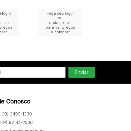
 login
Faça seu login
Faça seu lo
ou
ou
re-se
cadastre-se
cadastre-
 preços
para ver preços
para ver pr
prar
e comprar
e compra
le Conosco
(19) 3499-1330
(19) 97144-2506
sac@belchior.com.br