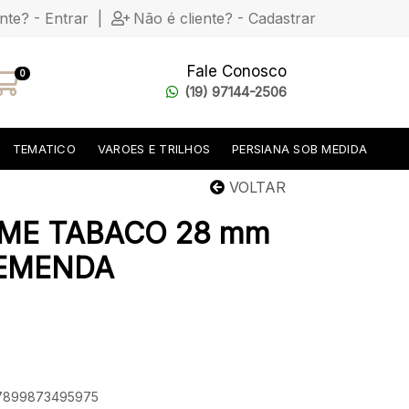
ente? - Entrar
|
Não é cliente? - Cadastrar
Fale Conosco
0
(19) 97144-2506
TEMATICO
VAROES E TRILHOS
PERSIANA SOB MEDIDA
VOLTAR
IME TABACO 28 mm
 EMENDA
: 7899873495975