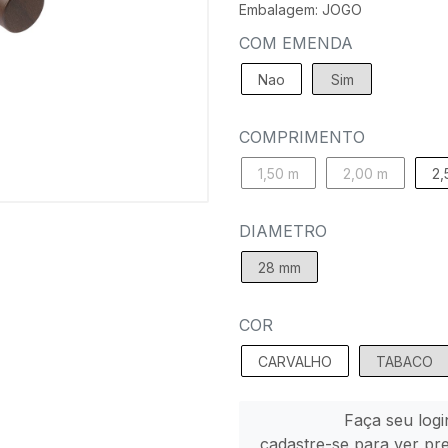
Embalagem: JOGO
COM EMENDA
Nao
Sim
COMPRIMENTO
1,50 m
2,00 m
2,
DIAMETRO
28 mm
COR
CARVALHO
TABACO
Faça seu logi
cadastre-se para ver pr